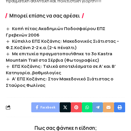
πραγματική αθλητική και πολιτιστική γιορτή!!!!
Μπορεί επίσης να σας αρέσει
Κοπή πίτας Ακαδημιών Ποδοσφαίρου ΕΠΣ
Γρεβενών 2006
Κύπελλο ΕΠΣ Κοζάνης: Μακεδονικός Σιάτιστας –
Φ.Σ.Κοζάνη 2-2 κ.α.(2-4 πέναλτι)
Με επιτυχία πραγματοποιήθηκε το 3ο Kastra
Mountain Trail στα Σέρβια (Φωτογραφίες)
ΕΠΣ Κοζάνης: Tελικά αποτελέσματα σε Α’ και Β’
Κατηγορία..βαθμολογίες
Α’ ΕΠΣ Κοζάνης: Στον Μακεδονικό Σιάτιστας ο
Σταύρος Φωλίνας
Facebook
Πως σας φάνηκε η είδηση;