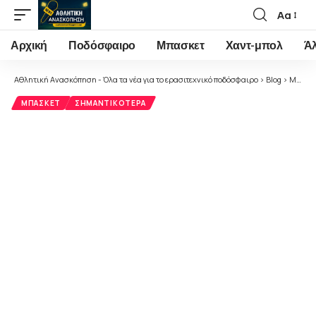
Αα
Font
Resizer
Αρχική
Ποδόσφαιρο
Μπασκετ
Χαντ-μπολ
Ά
Αθλητική Ανασκόπηση - Όλα τα νέα για το ερασιτεχνικό ποδόσφαιρο
>
Blog
>
Μπάσκετ
ΜΠΆΣΚΕΤ
ΣΗΜΑΝΤΙΚΌΤΕΡΑ