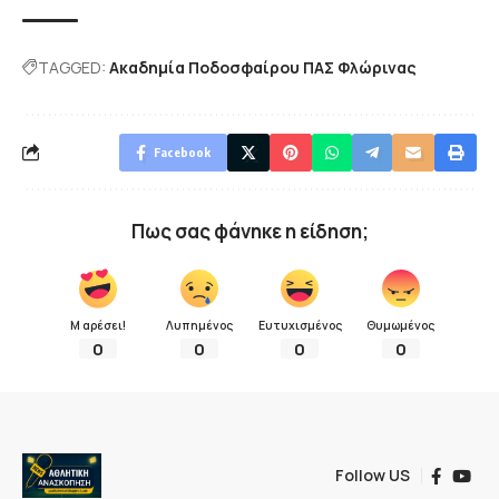
TAGGED:
Ακαδημία Ποδοσφαίρου ΠΑΣ Φλώρινας
Facebook
Πως σας φάνηκε η είδηση;
Μ αρέσει!
Λυπημένος
Ευτυχισμένος
Θυμωμένος
0
0
0
0
Follow US