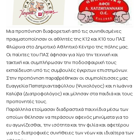
Μια προπόνηση διαφορετική από τις συνηθισμένες
πραγματοποίησαν οι αθλητές της Κ12 και Κ10 του ΠΑΣ
Φλώρινα στο Δημοτικό Αθλητικό Κέντρο της πόλης μας.
Οι παίχτες του ΠΑΣ άφησαν για λίγο την τεχνική και
τακτική και συμπλήρωσαν την ποδοσφαιρική τους
εκπαίδευση υπό τις συμβουλές έγκριτων επιστημόνων.
Στην προπόνηση παραβρέθηκαν οι συμπολίτισσες μας
Ευαγγελία Παπατριανταφύλλου (Ψυχολόγος) και η Ιωάννα
Καλύβα (Διατροφολόγος) και μίλησαν στα παιδιά και τους
προπονητές τους.
Παράλληλα ετοίμασαν διαδραστικά παιχνίδια μέσω των
οποίων θέλησαν να περάσουν αφενός μηνύματα για το
ευ αγωνίζεσθαι, την ισότητα και την φιλία και αφετέρου
για τις διατροφικές συνήθειες των νέων και ιδιαίτερα των