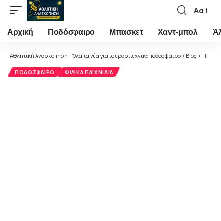
Αα
Font
Resizer
Αρχική
Ποδόσφαιρο
Μπασκετ
Χαντ-μπολ
Ά
Αθλητική Ανασκόπηση - Όλα τα νέα για το ερασιτεχνικό ποδόσφαιρο
>
Blog
>
Ποδόσφαιρο
ΠΟΔΌΣΦΑΙΡΟ
ΦΙΛΙΚΆ ΠΑΙΧΝΊΔΙΑ