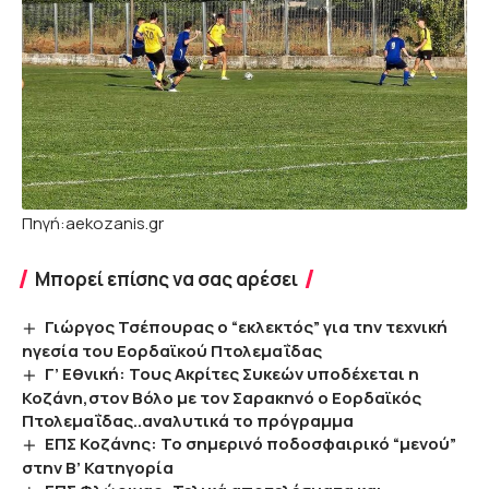
Πηγή:aekozanis.gr
Μπορεί επίσης να σας αρέσει
Γιώργος Τσέπουρας ο “εκλεκτός” για την τεχνική
ηγεσία του Εορδαϊκού Πτολεμαΐδας
Γ’ Εθνική: Τους Ακρίτες Συκεών υποδέχεται η
Κοζάνη,στον Βόλο με τον Σαρακηνό ο Εορδαϊκός
Πτολεμαΐδας..αναλυτικά το πρόγραμμα
ΕΠΣ Κοζάνης: Το σημερινό ποδοσφαιρικό “μενού”
στην Β’ Κατηγορία