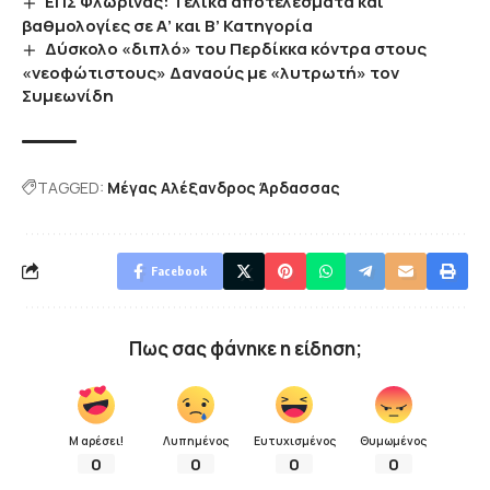
ΕΠΣ Φλώρινας: Τελικά αποτελέσματα και
βαθμολογίες σε Α’ και Β’ Κατηγορία
Δύσκολο «διπλό» του Περδίκκα κόντρα στους
«νεοφώτιστους» Δαναούς με «λυτρωτή» τον
Συμεωνίδη
TAGGED:
Μέγας Αλέξανδρος Άρδασσας
Facebook
Πως σας φάνηκε η είδηση;
Μ αρέσει!
Λυπημένος
Ευτυχισμένος
Θυμωμένος
0
0
0
0