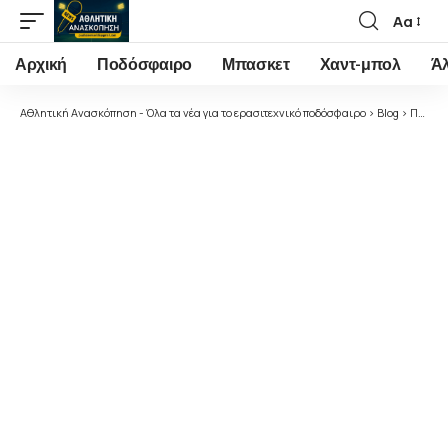
Αα
Font
Resizer
Αρχική
Ποδόσφαιρο
Μπασκετ
Χαντ-μπολ
Ά
Αθλητική Ανασκόπηση - Όλα τα νέα για το ερασιτεχνικό ποδόσφαιρο
>
Blog
>
Ποδόσφαιρο