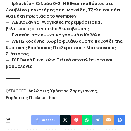
Ιρλανδία – Ελλάδα 0-2: Η Εθνική καθάρισε στο
Δουβλίνο με γκολάρες από Ιωαννίδη, Τζόλη και πάει
για μάχη πρωτιάς στο Wembley
Α.Ε.Κοζάνης: Αναγκαίες παρεμβάσεις και
βελτιώσεις στο γήπεδο Λευκόβρυσης
Ενισχύει την αμυντική γραμμή η Καβάλα
Α’ΕΠΣ Κοζάνης: Χωρίς φιλάθλους το παιχνίδι της
Κυριακής Εορδαϊκός Πτολεμαΐδας – Μακεδονικός
Σιάτιστας
Β’ Εθνική Γυναικών: Τελικά αποτελέσματα και
βαθμολογία
TAGGED:
Δηλώσεις Χρήστος Ζαρογιάννης
Εορδαϊκός Πτολεμαΐδας
Facebook