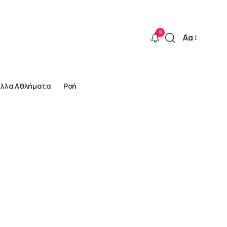
9
Αα
Font
Resizer
Άλλα Αθλήματα
Ροή