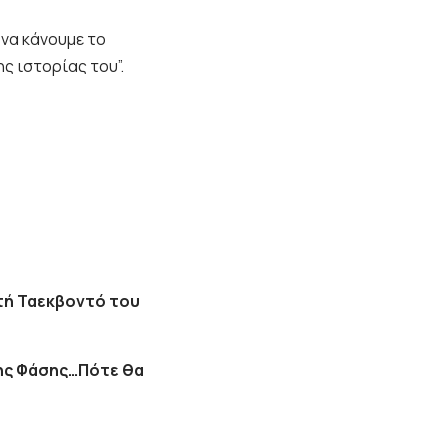
 να κάνουμε το
ς ιστορίας του”.
τή Ταεκβοντό του
2ης Φάσης…Πότε θα