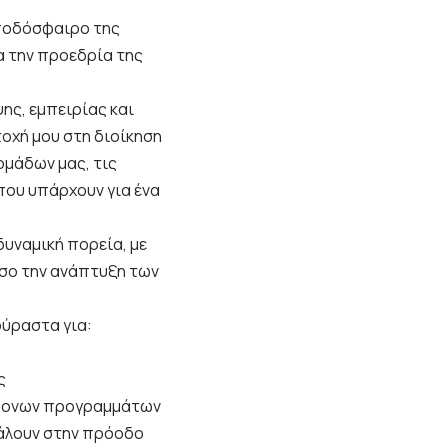
ποδόσφαιρο της
α την προεδρία της
ης, εμπειρίας και
τοχή μου στη διοίκηση
ομάδων μας, τις
που υπάρχουν για ένα
δυναμική πορεία, με
όσο την ανάπτυξη των
ούραστα για:
ς
χρονων προγραμμάτων
βάλουν στην πρόοδο