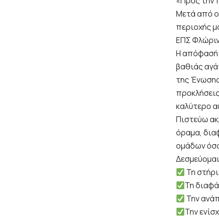
«Προς την 
Μετά από ο
περιοχής μ
ΕΠΣ Φλώριν
Η απόφασή 
βαθιάς αγά
της Ένωσης,
προκλήσεις
καλύτερο α
Πιστεύω ακ
όραμα, δια
ομάδων όσο
Δεσμεύομαι
Τη στήρι
Τη διαφά
Την ανάπ
Την ενίσ