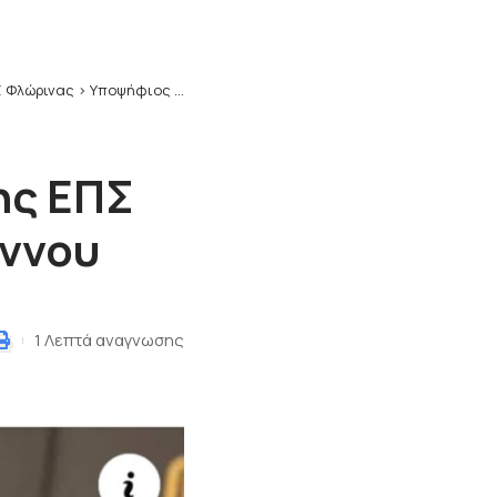
 Φλώρινας
>
Υποψήφιος για την προεδρία της ΕΠΣ Φλώρινας ο Παντελής Παπαϊωάννου
ης ΕΠΣ
ννου
1 Λεπτά αναγνωσης