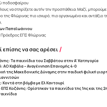
ού ποδοσφαίρου
όλους να στηρίξετε αυτήν την προσπάθεια. Μαζί, μπορούμε
 της Φλώρινας πιο ισχυρό, πιο οργανωμένο και αντάξιο τη
,
ων Παπαϊωάννου
 Πρόεδρος ΕΠΣ Φλώρινας
 επίσης να σας αρέσει
άνης: Τα παιχνίδια του Σαββάτου στην Α’ Κατηγορία
κή: ΑΟ Καβάλα – Αναγέννηση Επανομής 4-0
χή της Μακεδονικής Δύναμης στην παιδική φιλική γιορ
Γιαννιτσών
: Κοντά στη βόμβα με Ελ Καντουρί
 ΕΠΣ Κοζάνης: Ορίστηκαν τα παιχνίδια της 1ης και της 
παιχνίδια