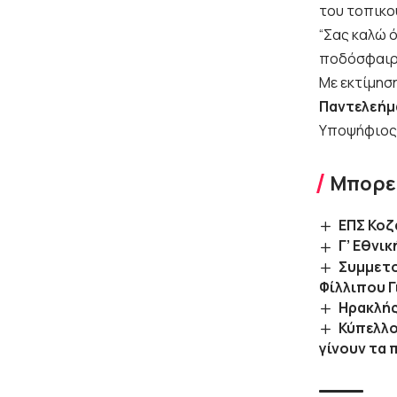
του τοπικ
“Σας καλώ 
ποδόσφαιρο
Με εκτίμηση
Παντελεήμ
Υποψήφιος
Μπορεί
ΕΠΣ Κοζ
Γ’ Εθνι
Συμμετο
Φίλλιπου 
Ηρακλής
Κύπελλο
γίνουν τα 