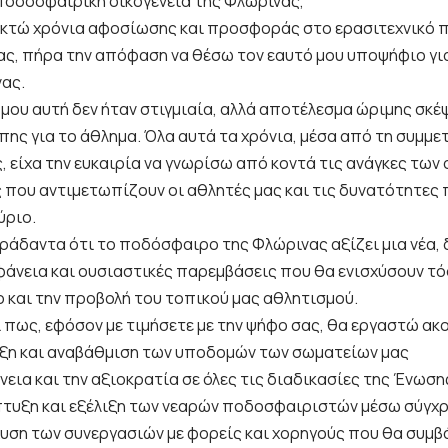
ποδοσφαιρική οικογένεια της Φλώρινας,
κτώ χρόνια αφοσίωσης και προσφοράς στο ερασιτεχνικό 
ας, πήρα την απόφαση να θέσω τον εαυτό μου υποψήφιο γι
ας.
μου αυτή δεν ήταν στιγμιαία, αλλά αποτέλεσμα ώριμης σκέψ
πης για το άθλημα. Όλα αυτά τα χρόνια, μέσα από τη συμμε
 είχα την ευκαιρία να γνωρίσω από κοντά τις ανάγκες των 
 που αντιμετωπίζουν οι αθλητές μας και τις δυνατότητες 
ύριο.
ράδαντα ότι το ποδόσφαιρο της Φλώρινας αξίζει μια νέα, 
φάνεια και ουσιαστικές παρεμβάσεις που θα ενισχύσουν τ
 και την προβολή του τοπικού μας αθλητισμού.
 πως, εφόσον με τιμήσετε με την ψήφο σας, θα εργαστώ ακ
ξη και αναβάθμιση των υποδομών των σωματείων μας
νεια και την αξιοκρατία σε όλες τις διαδικασίες της Ένωση
τυξη και εξέλιξη των νεαρών ποδοσφαιριστών μέσω σύγ
χυση των συνεργασιών με φορείς και χορηγούς που θα συμ