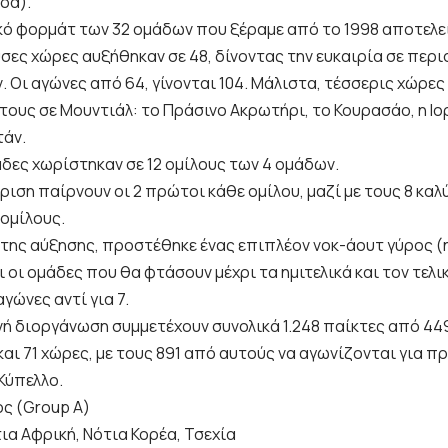
δά).
κό φορμάτ των 32 ομάδων που ξέραμε από το 1998 αποτελε
σες χώρες αυξήθηκαν σε 48, δίνοντας την ευκαιρία σε περ
. Οι αγώνες από 64, γίνονται 104. Μάλιστα, τέσσερις χώρε
τους σε Μουντιάλ: το Πράσινο Ακρωτήρι, το Κουρασάο, η Ιο
άν.
άδες χωρίστηκαν σε 12 ομίλους των 4 ομάδων.
ριση παίρνουν οι 2 πρώτοι κάθε ομίλου, μαζί με τους 8 κα
 ομίλους.
 της αύξησης, προστέθηκε ένας επιπλέον νοκ-άουτ γύρος (
ι οι ομάδες που θα φτάσουν μέχρι τα ημιτελικά και τον τελ
αγώνες αντί για 7.
νή διοργάνωση συμμετέχουν συνολικά 1.248 παίκτες από 4
και 71 χώρες, με τους 891 από αυτούς να αγωνίζονται για 
Κύπελλο.
ος (Group A)
ια Αφρική, Νότια Κορέα, Τσεχία