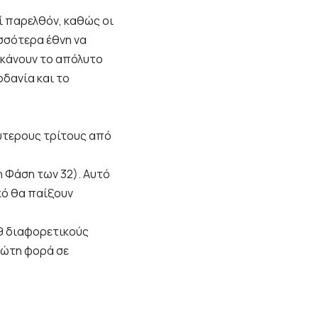
ί παρελθόν, καθώς οι
ισσότερα έθνη να
ς κάνουν το απόλυτο
ρδανία και το
λύτερους τρίτους από
η Φάση των 32). Αυτό
ικό θα παίξουν
49 διαφορετικούς
πρώτη φορά σε