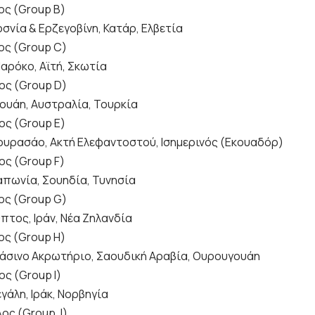
ος (Group B)
σνία & Ερζεγοβίνη, Κατάρ, Ελβετία
ος (Group C)
αρόκο, Αϊτή, Σκωτία
ος (Group D)
ουάη, Αυστραλία, Τουρκία
ος (Group E)
Κουρασάο, Ακτή Ελεφαντοστού, Ισημερινός (Εκουαδόρ)
ος (Group F)
Ιαπωνία, Σουηδία, Τυνησία
ος (Group G)
υπτος, Ιράν, Νέα Ζηλανδία
ος (Group H)
ράσινο Ακρωτήριο, Σαουδική Αραβία, Ουρουγουάη
ος (Group I)
εγάλη, Ιράκ, Νορβηγία
λος (Group J)