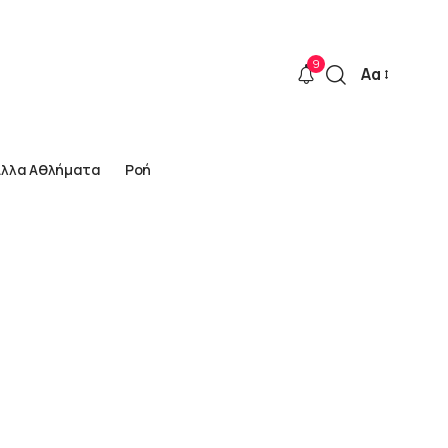
9
Αα
Font
Resizer
Άλλα Αθλήματα
Ροή