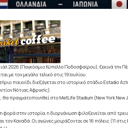
ιάλ 2026 (Παγκόσμιο Κύπελλο Ποδοσφαίρου), ξεκινά την Πέμ
αι με τον μεγάλο τελικό στις 19 Ιουλίου.
τήριο παιχνίδι διεξάγεται στο ιστορικό στάδιο Estadio Az
αντίον Νότιας Αφρικής).
ς, θα πραγματοποιηθεί στο MetLife Stadium (New York New 
η φορά στην ιστορία, η διοργάνωση φιλοξενείται από τρεις
αι τον Καναδά. Οι αγώνες μοιράζονται σε 16 πόλεις (11 στις 