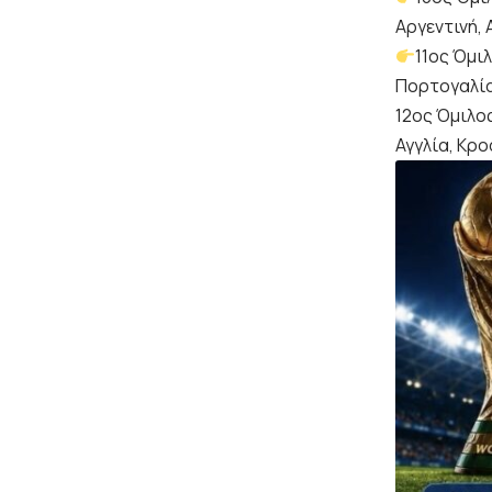
Αργεντινή, 
11ος Όμι
Πορτογαλία
12ος Όμιλος
Αγγλία, Κρο