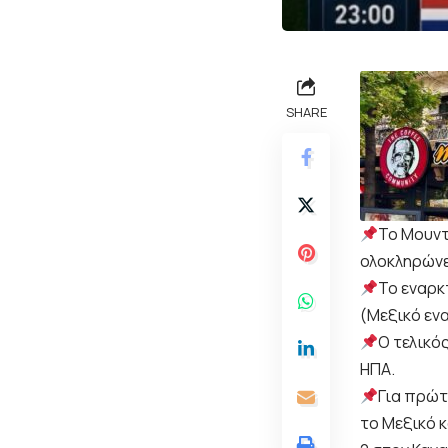
SHARE
Το Μουντ
ολοκληρώνετ
Το εναρκ
(Μεξικό εν
Ο τελικό
ΗΠΑ.
Για πρώτ
το Μεξικό κ