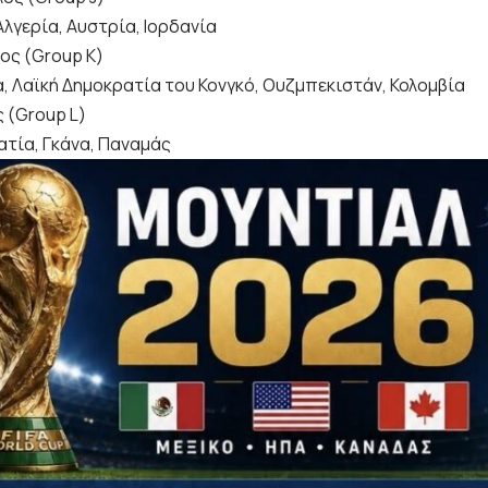
Αλγερία, Αυστρία, Ιορδανία
λος (Group K)
, Λαϊκή Δημοκρατία του Κονγκό, Ουζμπεκιστάν, Κολομβία
 (Group L)
ατία, Γκάνα, Παναμάς