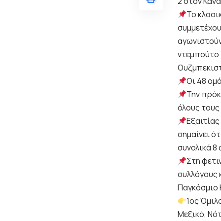
2 στον Κανα
Το κλασι
συμμετέχου
αγωνιστούν
ντεμπούτο 
Ουζμπεκιστ
Οι 48 ομ
Την πρόκ
όλους τους
Εξαιτίας
σημαίνει ότ
συνολικά 8 
Στη φετι
συλλόγους 
Παγκόσμιο 
1ος Όμιλ
Μεξικό, Νότ