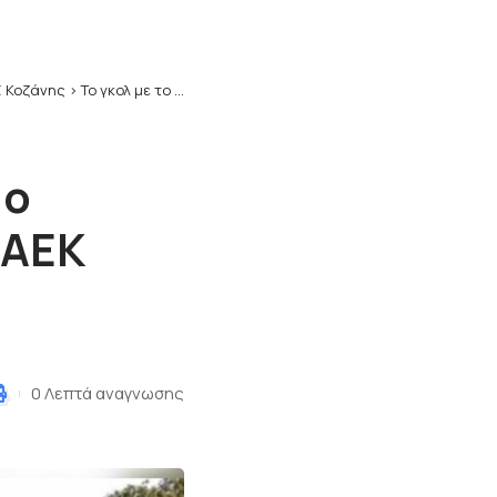
 Κοζάνης
>
Το γκολ με το οποίο προηγείται ο Βυζαντινός Αετός των Ελπίδων ΑΕΚ (video)
 ο
 ΑΕΚ
0 Λεπτά αναγνωσης