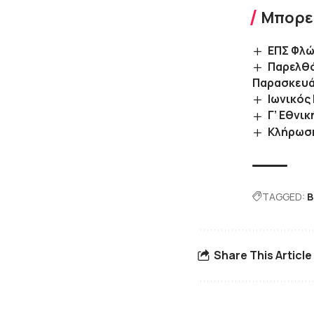
Μπορεί
ΕΠΣ Φλώ
Παρελθό
Παρασκευ
Ιωνικός
Γ’ Εθνι
Κλήρωση
TAGGED:
Β
Share This Article