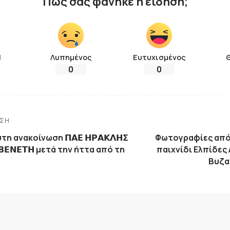
Πως σας φάνηκε η είδηση;
!
Λυπημένος
Ευτυχισμένος
0
0
ΗΣΗ
η ανακοίνωση 𝝥𝝖𝝚 𝝜𝝦𝝖𝝟𝝠𝝜𝝨
Φωτογραφίες από
𝝞 𝝗𝝚𝝢𝝚𝝩𝝜 μετά την ήττα από τη
παιχνίδι Ελπίδες 
Βυζα