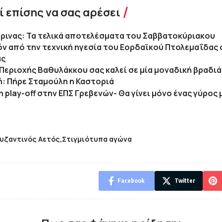
 επίσης να σας αρέσει
ρινας: Τα τελικά αποτελέσματα του Σαββατοκύριακου
ν από την τεχνική ηγεσία του Εορδαϊκού Πτολεμαΐδας 
άς
 Περιοχής Βαθυλάκκου σας καλεί σε μία μοναδική βραδιά
κή: Πήρε Σταμούλη η Καστοριά
 play-off στην ΕΠΣ Γρεβενών- Θα γίνει μόνο ένας γύρος 
υζαντινός Αετός
Στιγμιότυπα αγώνα
Facebook
Twitter