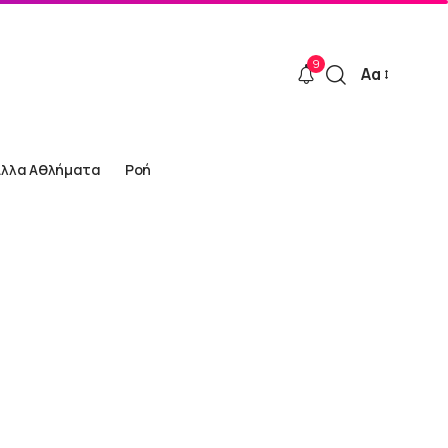
9
Αα
Font
Resizer
Άλλα Αθλήματα
Ροή