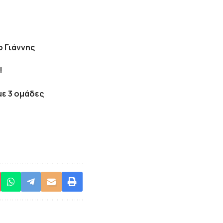
ο Γιάννης
!
με 3 ομάδες