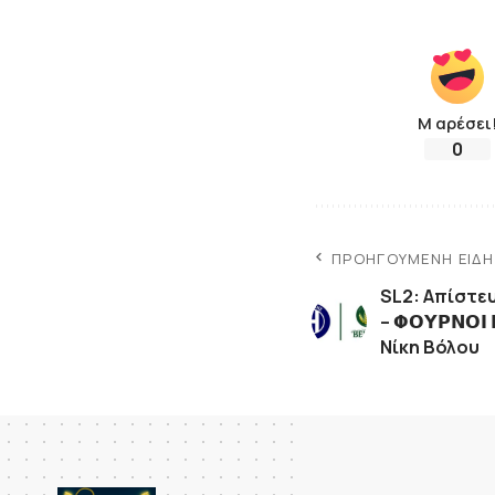
Μ αρέσει
0
ΠΡΟΗΓΟΎΜΕΝΗ ΕΊΔ
SL2: Απίστευτ
– 𝝫𝝤𝝪𝝦𝝢𝝤
Νίκη Βόλου