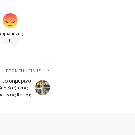
Θυμωμένος
0
ΕΠΌΜΕΝΗ ΕΊΔΗΣΗ
 το σημερινό
Α.Ε.Κοζάνης –
ντινός Αετός