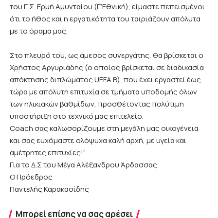
του Γ.Σ. Ερμή Αμυνταίου (Γ’Εθνική), είμαστε πεπεισμένοι
ότι το ήθος και η εργατικότητα του ταιριάζουν απόλυτα
με το όραμα μας.
Στο πλευρό του, ως άμεσος συνεργάτης, θα βρίσκεται ο
Χρήστος Αργυριάδης (ο οποίος βρίσκεται σε διαδικασία
απόκτησης διπλώματος UEFA B), που έχει εργαστεί έως
τώρα με απόλυτη επιτυχία σε τμήματα υποδομής όλων
των ηλικιακών βαθμίδων, προσθέτοντας πολύτιμη
υποστήριξη στο τεχνικό μας επιτελείο.
Coach σας καλωσορίζουμε στη μεγάλη μας οικογένεια
και σας ευχόμαστε ολόψυχα καλή αρχή, με υγεία και
αμέτρητες επιτυχίες!”
Για το Δ.Σ του Μέγα Αλέξανδρου Άρδασσας
Ο Πρόεδρος
Παντελής Καρακασίδης
Μπορεί επίσης να σας αρέσει