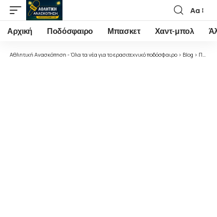
Αα
Font
Resizer
Αρχική
Ποδόσφαιρο
Μπασκετ
Χαντ-μπολ
Ά
Αθλητική Ανασκόπηση - Όλα τα νέα για το ερασιτεχνικό ποδόσφαιρο
>
Blog
>
Ποδόσφαιρο