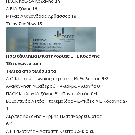
ΠΑΟΚ Κοίλων Κοζάνης
24
Α.Ε.Κοζάνης
19
Μέγας Αλέξανδρος Άρδασσας
19
Τιτάν Σερβίων
13
Πρωτάθλημα Β’Κατηγορίας ΕΠΣ Κοζάνης
18η αγωνιστική
Τελικά αποτελέσματα
Α.Ο. Κρόκου – Ιωνικός περιοχής Βαθυλάκκου
3-3
Αναγέννηση Λιβαδερού – Αλιάκμων Αιανής
0-1
ΠΑΟΚ Κοίλων Κοζάνης Β’ – Πανατολικός
0-1
Βυζαντινός Αετός Πτολεμαΐδας – Ελπίδες Α.Ε. Κοζάνης
2-
1
Ακρίτες Κοζάνης – Ερμής Πλατανορρεύματος
6-1
Α.Ε. Γαλατινής – Αστραπή Κλείτου
3-0 α.α.