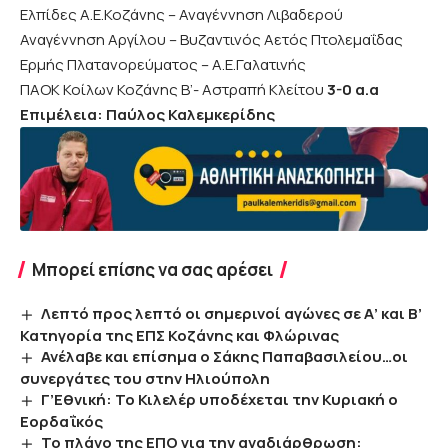
Ελπίδες Α.Ε.Κοζάνης – Αναγέννηση Λιβαδερού
Αναγέννηση Αργίλου – Βυζαντινός Αετός Πτολεμαΐδας
Ερμής Πλατανορεύματος – Α.Ε.Γαλατινής
ΠΑΟΚ Κοίλων Κοζάνης Β’- Αστραπή Κλείτου
3-0 α.α
Επιμέλεια: Παύλος Καλεμκερίδης
Μπορεί επίσης να σας αρέσει
Λεπτό προς λεπτό οι σημερινοί αγώνες σε Α’ και Β’
Κατηγορία της ΕΠΣ Κοζάνης και Φλώρινας
Ανέλαβε και επίσημα ο Σάκης Παπαβασιλείου…οι
συνεργάτες του στην Ηλιούπολη
Γ’Εθνική: Το Κιλελέρ υποδέχεται την Κυριακή ο
Εορδαΐκός
Το πλάνο της ΕΠΟ για την αναδιάρθρωση: