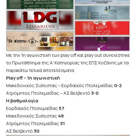
Με την 1η αγωνιστική των play off και play out συνεχίστηκε
το Πρωτάθλημα της Α’ Κατηγορίας της ΕΠΣ Κοζάνης με τα
παρακάτω τελικά αποτελέσματα
Play off – 1η αγωνιστική
Μακεδονικός Σιάτιστας – Εορδαϊκός Πτολεμαΐδας
0-2
Ατρόμητος Πτολεμαΐδας – ΑΣ Βελβεντό
3-0
Η βαθμολογία
Εορδαϊκός Πτολεμαΐδας
57
Μακεδονικός Σιάτιστας
48
Ατρόμητος Πτολεμαΐδας
31
ΑΣ Βελβεντό
30