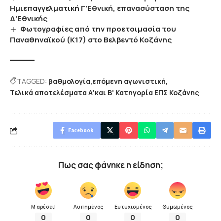
Ημιεπαγγελματική Γ’Εθνική, επανασύσταση της
Δ’Εθνικής
Φωτογραφίες από την προετοιμασία του
Παναθηναϊκού (Κ17) στο Βελβεντό Κοζάνης
TAGGED:
βαθμολογία
επόμενη αγωνιστική
Τελικά αποτελέσματα Α'και Β' Κατηγορία ΕΠΣ Κοζάνης
Facebook
Πως σας φάνηκε η είδηση;
Μ αρέσει!
Λυπημένος
Ευτυχισμένος
Θυμωμένος
0
0
0
0