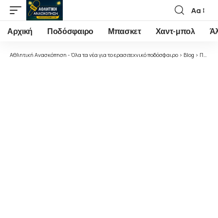
Αα
Font
Resizer
Αρχική
Ποδόσφαιρο
Μπασκετ
Χαντ-μπολ
Ά
Αθλητική Ανασκόπηση - Όλα τα νέα για το ερασιτεχνικό ποδόσφαιρο
>
Blog
>
Ποδόσφαιρο