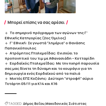
Μπορεί επίσης να σας αρέσει
Το σημερινό πρόγραμμα των αγώνων της Γ’
Εθνικής Κατηγορίας (2ος Όμιλος)
Γ’ Εθνική: Σε γνωστά “λημέρια” ο Θανάσης
Παπανικόπουλος
Ατρόμητος Πτολεμαΐδας: Ενισχύει το
προπονητικό του τιμ με Αθανασιάδη – Κοτταρίδη
Εορδαϊκός Πτολεμαΐδας: Με την ηχηρή παρουσία
σας μας δίνετε τη δύναμη και το κουράγιο για τη
δημιουργία ενός Εορδαϊκού από τα παλιά
Μικτές ΕΠΣ Κοζάνης: Δεύτερη “στροφή” αύριο
Τετάρτη 05/11 για Κ14 και Κ16
TAGGED:
Δήμος Βοΐου
Μακεδονικός Σιάτιστας