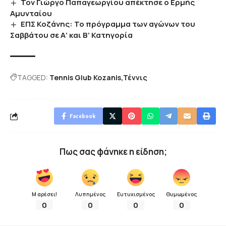
Τον Γιώργο Παπαγεωργίου απέκτησε ο Ερμής
Αμυνταίου
ΕΠΣ Κοζάνης: Το πρόγραμμα των αγώνων του
Σαββάτου σε Α’ και Β’ Κατηγορία
TAGGED:
Tennis Glub Kozanis
Τέννις
Facebook
Πως σας φάνηκε η είδηση;
Μ αρέσει!
Λυπημένος
Ευτυχισμένος
Θυμωμένος
0
0
0
0