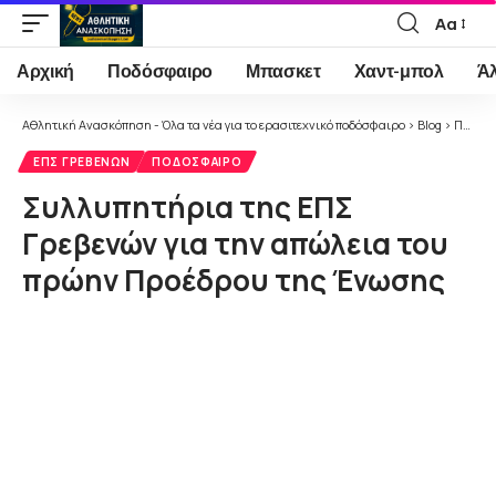
Αα
Font
Resizer
Αρχική
Ποδόσφαιρο
Μπασκετ
Χαντ-μπολ
Ά
Αθλητική Ανασκόπηση - Όλα τα νέα για το ερασιτεχνικό ποδόσφαιρο
>
Blog
>
Ποδόσφαιρο
ΕΠΣ ΓΡΕΒΕΝΏΝ
ΠΟΔΌΣΦΑΙΡΟ
Συλλυπητήρια της ΕΠΣ
Γρεβενών για την απώλεια του
πρώην Προέδρου της Ένωσης