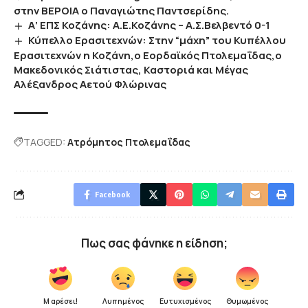
στην ΒΕΡΟΙΑ ο Παναγιώτης Παντσερίδης.
Α’ ΕΠΣ Κοζάνης: Α.Ε.Κοζάνης – Α.Σ.Βελβεντό 0-1
Κύπελλο Ερασιτεχνών: Στην “μάχη” του Κυπέλλου
Ερασιτεχνών η Κοζάνη,ο Εορδαϊκός Πτολεμαΐδας,ο
Μακεδονικός Σιάτιστας, Καστοριά και Μέγας
Αλέξανδρος Αετού Φλώρινας
TAGGED:
Ατρόμητος Πτολεμαΐδας
Facebook
Πως σας φάνηκε η είδηση;
Μ αρέσει!
Λυπημένος
Ευτυχισμένος
Θυμωμένος