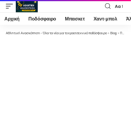
Αα
Font
Resizer
Αρχική
Ποδόσφαιρο
Μπασκετ
Χαντ-μπολ
Ά
Αθλητική Ανασκόπηση - Όλα τα νέα για το ερασιτεχνικό ποδόσφαιρο
>
Blog
>
Ποδόσφαιρο