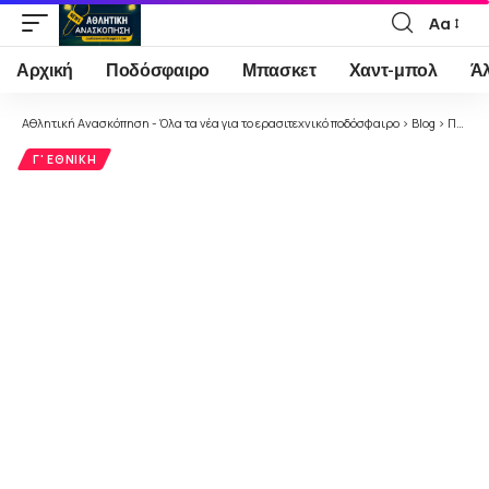
Αα
Font
Resizer
Αρχική
Ποδόσφαιρο
Μπασκετ
Χαντ-μπολ
Ά
Αθλητική Ανασκόπηση - Όλα τα νέα για το ερασιτεχνικό ποδόσφαιρο
>
Blog
>
Ποδόσφαιρο
Γ' ΕΘΝΙΚΉ