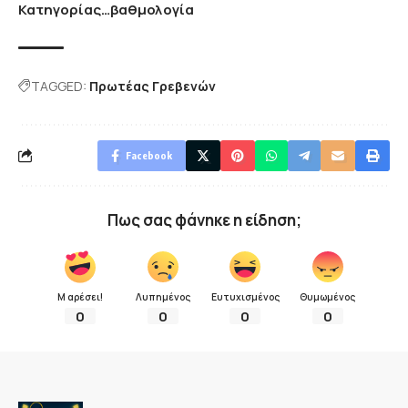
Κατηγορίας…βαθμολογία
TAGGED:
Πρωτέας Γρεβενών
Facebook
Πως σας φάνηκε η είδηση;
Μ αρέσει!
Λυπημένος
Ευτυχισμένος
Θυμωμένος
0
0
0
0