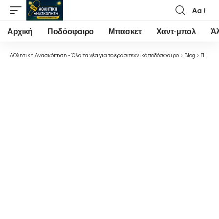
Αα
Font
Resizer
Αρχική
Ποδόσφαιρο
Μπασκετ
Χαντ-μπολ
Ά
Αθλητική Ανασκόπηση - Όλα τα νέα για το ερασιτεχνικό ποδόσφαιρο
>
Blog
>
Ποδόσφαιρο