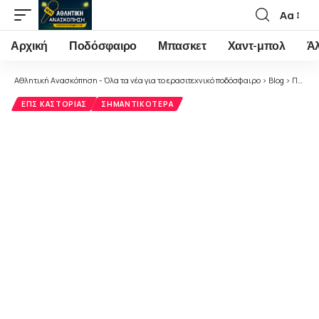
Αα
Font
Resizer
Αρχική
Ποδόσφαιρο
Μπασκετ
Χαντ-μπολ
Ά
Αθλητική Ανασκόπηση - Όλα τα νέα για το ερασιτεχνικό ποδόσφαιρο
>
Blog
>
Ποδόσφαιρο
ΕΠΣ ΚΑΣΤΟΡΙΆΣ
ΣΗΜΑΝΤΙΚΌΤΕΡΑ