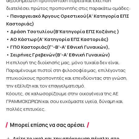
αξιοσημείωτη προπονητική πορεία και έχει ήδη
διατελέσει πρώτος προπονητής στις παρακάτω ομάδες:
•
Παναργειακό Άργους Ορεστικού(Α’ Κατηγορία ΕΠΣ
Καστοριάς)
• Δράση Τσοτυλίου(Β’Κατηγορία ΕΠΣ Κοζάνης )
• ΑΟ Κάστωρ(Α’ Κατηγορία ΕΠΣ Καστοριάς)
• ΓΠΟ Καστοριάς(Γ’-Β’-Α’ Εθνική Γυναικών),
• Σειρήνες Γρεβενών(Β’-Α’ Εθνική Γυναικών)
Η επιλογή της διοίκησής μας, μόνο τυχαία δεν είναι.
Παραμένουμε πιστοί στη φιλοσοφία μας, επιλέγοντας
πτυχιούχους προπονητές και επενδύοντας στη γνώση,
την εξέλιξη και τον επαγγελματισμό.
Κόουτς, σε καλωσορίζουμε στην οικογένεια της ΑΕ
ΓΡΑΜΜΟΧΩΡΙΩΝ και σου ευχόμαστε υγεία, δύναμη και
πολλές επιτυχίες.
Μπορεί επίσης να σας αρέσει
Δείτε το γκολ και την απόκρουση πέναλτι στο