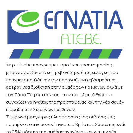
Σε ρυθμούς προγραμματισμού και προετοιμασίας
μπαίνουν οι Σειρήνες Γρεβενών μετά τις εκλογές που
πραγματοποιήθηκαν την προηγούμενη εβδομάδα και
έφεραν νέα διοίκηση στην ομάδα των Γρεβενών,αλλά με
τον Τάσο Τσιρίκα εκ νέου στον προεδρικό θώκο να
συνεχίζει να ηγείται της προσπάθειας και την νέα σεζόν
η ομάδα των Σειρήνων Γρεβενών.
Σύμφωνα με έγκυρες πληροφορίες της σελίδας μας
παραμένει στην τεχνική ηγεσία ο Χρήστος Χασιώτης ενώ
το 95% ρόστερ της ομάδας ανανέωσε και για την νέα