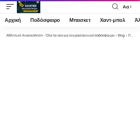
Αα
Font
Resizer
Αρχική
Ποδόσφαιρο
Μπασκετ
Χαντ-μπολ
Ά
Αθλητική Ανασκόπηση - Όλα τα νέα για το ερασιτεχνικό ποδόσφαιρο
>
Blog
>
Ποδόσφαιρο