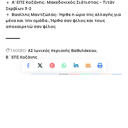
Α’ ΕΠΣ Κοζάνης: Μακεδονικός Σιάτιστας – Τιτάν
Σερβίων 3-2
Βασίλης Μαντζώλας: Ήρθε η ώρα της αλλαγής για
μένα και την ομάδα…Ήρθα σαν φίλος και τους
αποχαιρετώ σαν φίλος
TAGGED:
ΑΣ Ιωνικός περιοχής Βαθυλάκκου
Β΄ ΕΠΣ Κοζάνης
Facebook
Πως σας φάνηκε η είδηση;
Μ αρέσει!
Λυπημένος
Ευτυχισμένος
Θυμωμένος