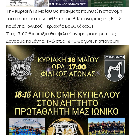
Την Κυριακή 18 Μαΐου θα πραγματοποιηθεί η απονομή
του αήττητου πρωταθλητή της Β’ Κατηγορίας της Ε.Π.Σ.
Κοζάνης, Ιωνικού Περιοχής Βαθυλάκκου!
Στις 17:00 θα διαξαχθεί φιλική αναμέτρηση με τους
Δαναούς Κοζάνης, ενώ στις 18:15 θα γίνει η απονομή!