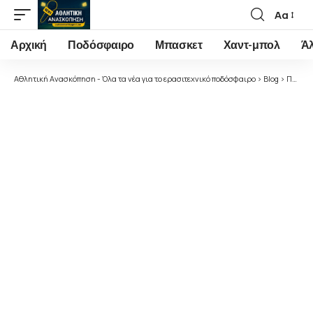
Αα
Font
Resizer
Αρχική
Ποδόσφαιρο
Μπασκετ
Χαντ-μπολ
Ά
Αθλητική Ανασκόπηση - Όλα τα νέα για το ερασιτεχνικό ποδόσφαιρο
>
Blog
>
Ποδόσφαιρο