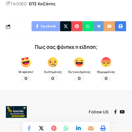
TAGGED:
ΕΠΣ Κοζάνης
Facebook
Πως σας φάνηκε η είδηση;
Μ αρέσει!
Λυπημένος
Ευτυχισμένος
Θυμωμένος
0
0
0
0
Follow US
© 2022 Αθλητική ανασκόπηση