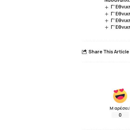
Ναθαναηλί
Γ’ Εθνι
Γ’ Εθνι
Γ’ Εθνι
Γ’ Εθνι
Share This Article
Μ αρέσει
0