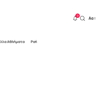
9
Αα
Font
Resizer
Άλλα Αθλήματα
Ροή