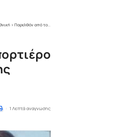
Εθνική
>
Παρελθόν από τον Εορδαϊκό ο πορτιέρο Μιχάλης Πίτσικος,και ο Θανάσης Φασουλάκος
πορτιέρο
ης
1 Λεπτά αναγνωσης