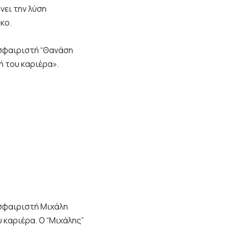
νει την λύση
κο.
οσφαιριστή “Θανάση
ή του καριέρα».
οσφαιριστή Μιχάλη
 καριέρα. Ο “Μιχάλης”