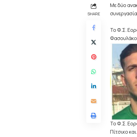
Με δύο ανα
συνεργασία
SHARE
Το Φ.Σ. Εο
Φασουλάκο”
Το Φ.Σ. Εο
Πίτσικο και