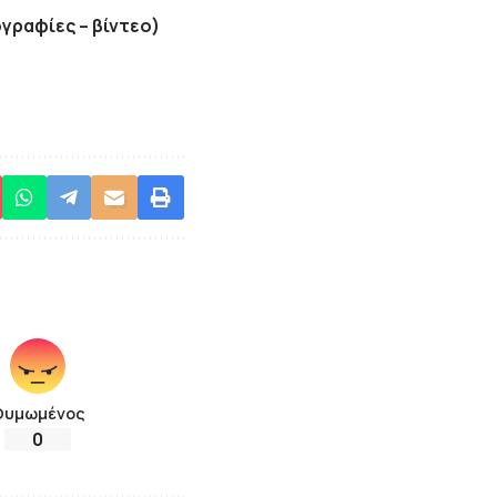
ογραφίες – βίντεο)
Θυμωμένος
0