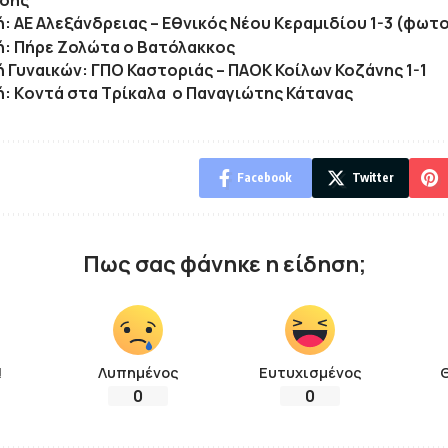
δης
κή: ΑΕ Αλεξάνδρειας – Εθνικός Νέου Κεραμιδίου 1-3 (φωτ
κή: Πήρε Ζολώτα ο Βατόλακκος
κή Γυναικών: ΓΠΟ Καστοριάς – ΠΑΟΚ Κοίλων Κοζάνης 1-1
κή: Κoντά στα Τρίκαλα ο Παναγιώτης Κάτανας
Facebook
Twitter
Πως σας φάνηκε η είδηση;
!
Λυπημένος
Ευτυχισμένος
0
0