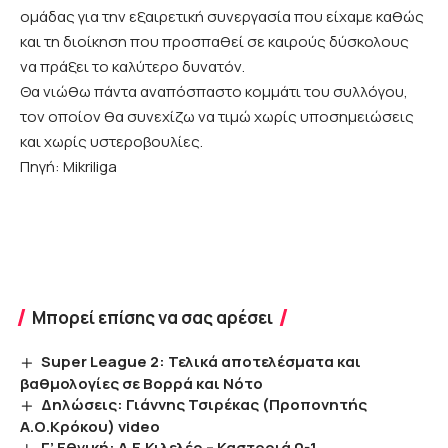
ομάδας για την εξαιρετική συνεργασία που είχαμε καθώς
και τη διοίκηση που προσπαθεί σε καιρούς δύσκολους
να πράξει το καλύτερο δυνατόν.
Θα νιώθω πάντα αναπόσπαστο κομμάτι του συλλόγου,
τον οποίον θα συνεχίζω να τιμώ χωρίς υποσημειώσεις
και χωρίς υστεροβουλίες.
Πηγή: Mikriliga
Μπορεί επίσης να σας αρέσει
Super League 2: Τελικά αποτελέσματα και
βαθμολογίες σε Βορρά και Νότο
Δηλώσεις: Γιάννης Τσιρέκας (Προπονητής
Α.Ο.Κρόκου) video
Γ’ Εθνική: Α.Ε.Κιλελέρ – Καστοριά 0-1