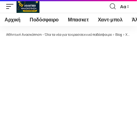
Αα
Font
Resizer
Αρχική
Ποδόσφαιρο
Μπασκετ
Χαντ-μπολ
Ά
Αθλητική Ανασκόπηση - Όλα τα νέα για το ερασιτεχνικό ποδόσφαιρο
>
Blog
>
Χωρίς κατηγορία