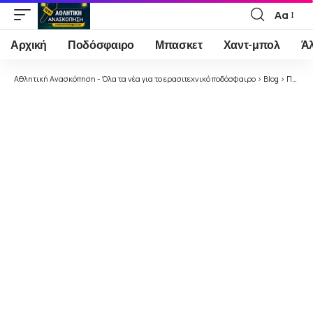
Αα
Font
Resizer
Αρχική
Ποδόσφαιρο
Μπασκετ
Χαντ-μπολ
Ά
Αθλητική Ανασκόπηση - Όλα τα νέα για το ερασιτεχνικό ποδόσφαιρο
>
Blog
>
Ποδόσφαιρο