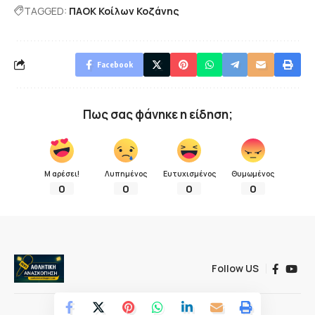
TAGGED:
ΠΑΟΚ Κοίλων Κοζάνης
Facebook
Πως σας φάνηκε η είδηση;
Μ αρέσει!
Λυπημένος
Ευτυχισμένος
Θυμωμένος
0
0
0
0
Follow US
© 2022 Αθλητική ανασκόπηση