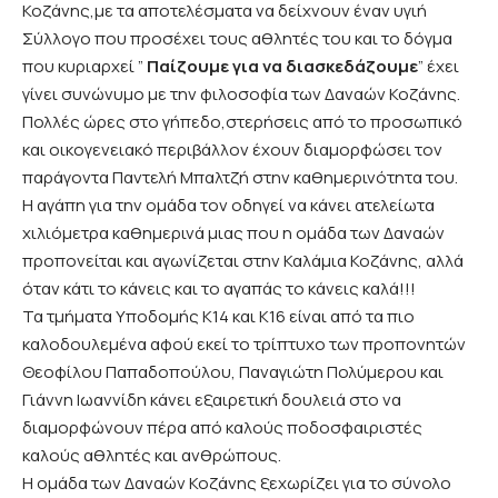
Κοζάνης,με τα αποτελέσματα να δείχνουν έναν υγιή
Σύλλογο που προσέχει τους αθλητές του και το δόγμα
που κυριαρχεί ”
Παίζουμε για να διασκεδάζουμε
” έχει
γίνει συνώνυμο με την φιλοσοφία των Δαναών Κοζάνης.
Πολλές ώρες στο γήπεδο,στερήσεις από το προσωπικό
και οικογενειακό περιβάλλον έχουν διαμορφώσει τον
παράγοντα Παντελή Μπαλτζή στην καθημερινότητα του.
Η αγάπη για την ομάδα τον οδηγεί να κάνει ατελείωτα
χιλιόμετρα καθημερινά μιας που η ομάδα των Δαναών
προπονείται και αγωνίζεται στην Καλάμια Κοζάνης, αλλά
όταν κάτι το κάνεις και το αγαπάς το κάνεις καλά!!!
Τα τμήματα Υποδομής Κ14 και Κ16 είναι από τα πιο
καλοδουλεμένα αφού εκεί το τρίπτυχο των προπονητών
Θεοφίλου Παπαδοπούλου, Παναγιώτη Πολύμερου και
Γιάννη Ιωαννίδη κάνει εξαιρετική δουλειά στο να
διαμορφώνουν πέρα από καλούς ποδοσφαιριστές
καλούς αθλητές και ανθρώπους.
Η ομάδα των Δαναών Κοζάνης ξεχωρίζει για το σύνολο