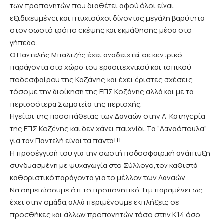
των προπονητών που διαθέτει αφού όλοι είναι
εξιδικευμένοι και πτυχιούχοι δίνοντας μεγάλη βαρύτητα
στον σωστό τρόπο σκέψης και εκμάθησης μέσα στο
γήπεδο.
Ο Παντελής Μπαλτζής έχει αναδειχτεί σε κεντρικό
παράγοντα στο χώρο του ερασιτεχνικού και τοπικού
ποδοσφαίρου της Κοζάνης,και έχει άριστες σχέσεις
τόσο με την διοίκηση της ΕΠΣ Κοζάνης αλλά και με τα
περισσότερα Σωματεία της περιοχής.
Ηγείται της προσπάθειας των Δαναών στην Α’ Κατηγορία
της ΕΠΣ Κοζάνης και δεν χάνει παιχνίδι.Τα “Δαναόπουλα”
για τον Παντελή είναι τα πάντα!!!
Η προσέγγισή του για την σωστή ποδοσφαιρική ανάπτυξη
συνδυασμένη με ψυχαγωγία στο Σύλλογο,τον καθιστά
καθοριστικό παράγοντα για το μέλλον των Δαναών.
Να σημειώσουμε ότι το προπονητικό Τιμ παραμένει ως
έχει στην ομάδα,αλλά περιμένουμε εκπλήξεις σε
προσθήκες και άλλων προπονητών τόσο στην Κ14 όσο