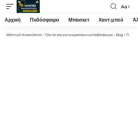
Αα
Font
Resizer
Αρχική
Ποδόσφαιρο
Μπασκετ
Χαντ-μπολ
Ά
Αθλητική Ανασκόπηση - Όλα τα νέα για το ερασιτεχνικό ποδόσφαιρο
>
Blog
>
Ποδόσφαιρο