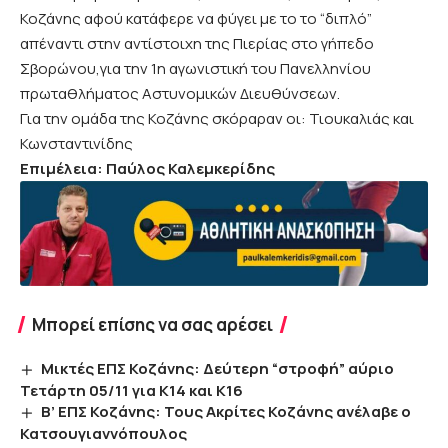
Κοζάνης αφού κατάφερε να φύγει με το το “διπλό”
απέναντι στην αντίστοιχη της Πιερίας στο γήπεδο
Σβορώνου,για την 1η αγωνιστική του Πανελληνίου
πρωταθλήματος Αστυνομικών Διευθύνσεων.
Για την ομάδα της Κοζάνης σκόραραν οι: Τιουκαλιάς και
Κωνσταντινίδης
Επιμέλεια: Παύλος Καλεμκερίδης
Μπορεί επίσης να σας αρέσει
Μικτές ΕΠΣ Κοζάνης: Δεύτερη “στροφή” αύριο
Τετάρτη 05/11 για Κ14 και Κ16
Β’ ΕΠΣ Κοζάνης: Τους Ακρίτες Κοζάνης ανέλαβε ο
Κατσουγιαννόπουλος