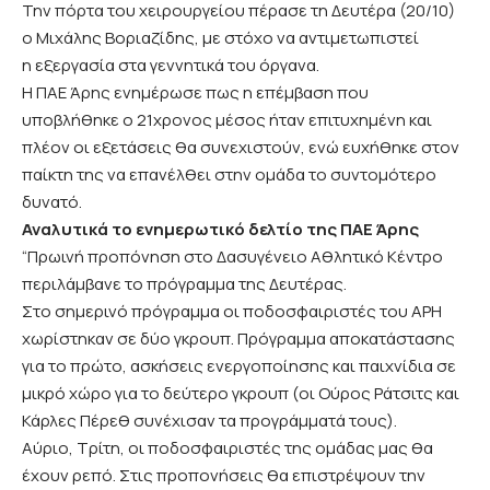
Την πόρτα του χειρουργείου πέρασε τη Δευτέρα (20/10)
ο Μιχάλης Βοριαζίδης, με στόχο να αντιμετωπιστεί
η
εξεργασία στα γεννητικά του όργανα
.
Η ΠΑΕ Άρης ενημέρωσε πως η επέμβαση που
υποβλήθηκε ο 21χρονος μέσος ήταν επιτυχημένη και
πλέον οι εξετάσεις θα συνεχιστούν, ενώ ευχήθηκε στον
παίκτη της να επανέλθει στην ομάδα το συντομότερο
δυνατό.
Αναλυτικά το ενημερωτικό δελτίο της ΠΑΕ Άρης
“Πρωινή προπόνηση στο Δασυγένειο Αθλητικό Κέντρο
περιλάμβανε το πρόγραμμα της Δευτέρας.
Στο σημερινό πρόγραμμα οι ποδοσφαιριστές του ΑΡΗ
χωρίστηκαν σε δύο γκρουπ. Πρόγραμμα αποκατάστασης
για το πρώτο, ασκήσεις ενεργοποίησης και παιχνίδια σε
μικρό χώρο για το δεύτερο γκρουπ (οι Ούρος Ράτσιτς και
Κάρλες Πέρεθ συνέχισαν τα προγράμματά τους).
Αύριο, Τρίτη, οι ποδοσφαιριστές της ομάδας μας θα
έχουν ρεπό. Στις προπονήσεις θα επιστρέψουν την