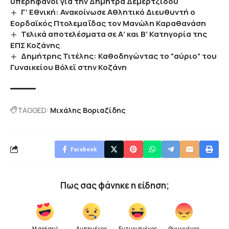
υπερήφανοι για την Δήμητρα Δεμερτζίδου
Γ’ Εθνική: Ανακοίνωσε Αθλητικό Διευθυντή ο
Εορδαϊκός Πτολεμαΐδας τον Μανώλη Καραθανάση
Τελικά αποτελέσματα σε Α’ και Β’ Κατηγορία της
ΕΠΣ Κοζάνης
Δημήτρης Τιτέλης: Καθοδηγώντας το “αύριο” του
Γυναικείου Βόλεϊ στην Κοζάνη
TAGGED:
Μιχάλης Βοριαζίδης
Facebook
Πως σας φάνηκε η είδηση;
Μ αρέσει!
Λυπημένος
Ευτυχισμένος
Θυμωμένος