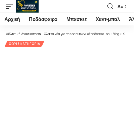
Αα
Font
Resizer
Αρχική
Ποδόσφαιρο
Μπασκετ
Χαντ-μπολ
Ά
Αθλητική Ανασκόπηση - Όλα τα νέα για το ερασιτεχνικό ποδόσφαιρο
>
Blog
>
Χωρίς κατηγορία
ΧΩΡΊΣ ΚΑΤΗΓΟΡΊΑ