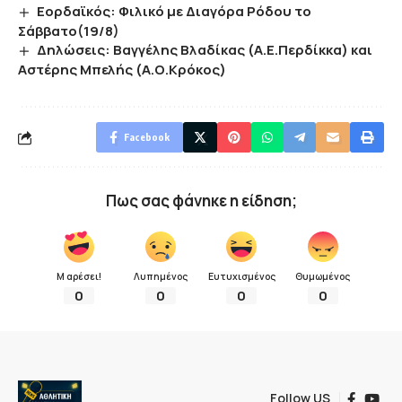
Eορδαϊκός: Φιλικό με Διαγόρα Ρόδου το
Σάββατο(19/8)
Δηλώσεις: Βαγγέλης Βλαδίκας (Α.Ε.Περδίκκα) και
Αστέρης Μπελής (Α.Ο.Κρόκος)
Facebook
Πως σας φάνηκε η είδηση;
Μ αρέσει!
Λυπημένος
Ευτυχισμένος
Θυμωμένος
0
0
0
0
Follow US