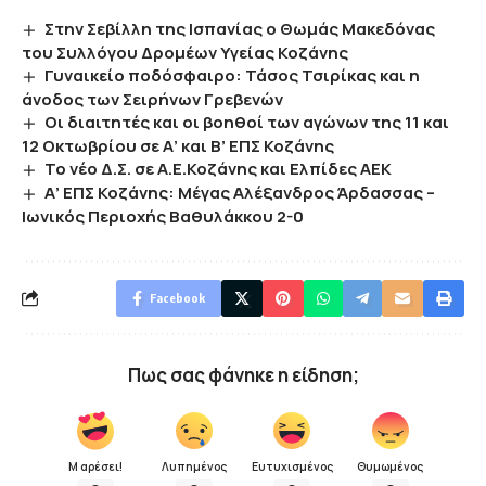
Στην Σεβίλλη της Ισπανίας ο Θωμάς Μακεδόνας
του Συλλόγου Δρομέων Υγείας Κοζάνης
Γυναικείο ποδόσφαιρο: Τάσος Τσιρίκας και η
άνοδος των Σειρήνων Γρεβενών
Οι διαιτητές και οι βοηθοί των αγώνων της 11 και
12 Οκτωβρίου σε Α’ και Β’ ΕΠΣ Κοζάνης
Το νέο Δ.Σ. σε Α.Ε.Κοζάνης και Ελπίδες ΑΕΚ
Α’ ΕΠΣ Κοζάνης: Μέγας Αλέξανδρος Άρδασσας –
Ιωνικός Περιοχής Βαθυλάκκου 2-0
Facebook
Πως σας φάνηκε η είδηση;
Μ αρέσει!
Λυπημένος
Ευτυχισμένος
Θυμωμένος