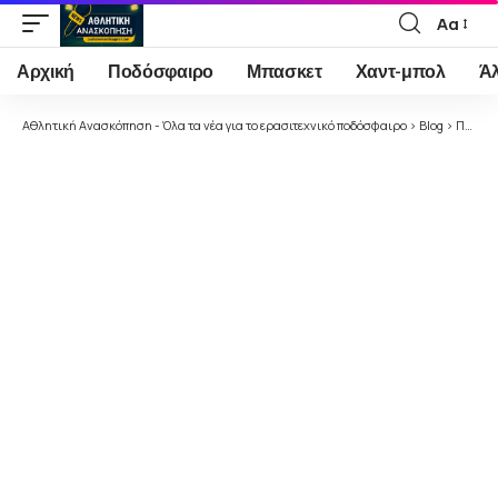
Αα
Font
Resizer
Αρχική
Ποδόσφαιρο
Μπασκετ
Χαντ-μπολ
Ά
Αθλητική Ανασκόπηση - Όλα τα νέα για το ερασιτεχνικό ποδόσφαιρο
>
Blog
>
Ποδόσφαιρο