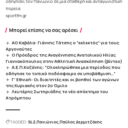
οδηγήσει τον Πανιώνιο σε μια σταθερή και ανταγωνιστική
πορεία.
sportfm.gr
Μπορεί επίσης να σας αρέσει
AO Καβάλα: Γιάννης Τάτσης ο ”εκλεκτός” για τους
Αργοναύτες
Ο Πρόεδρος της Αναγέννησης Ανατολικού Ηλίας
Γιαννακόπουλος στην Αθλητική Ανασκόπηση (βίντεο)
Α.Ε.Π.Κοζάνης: “Ολοκληρώθηκε μια περίοδος που
οδήγησε το τοπικό ποδόσφαιρο σε υποβάθμιση…”
Γ’ Εθνική: Οι διαιτητές και οι βοηθοί των αγώνων
της Κυριακής στον 2ο Όμιλο
Λευτέρης Σωτηριάδης το νέο απόκτημα του
Ατρόμητου
TAGGED:
SL2
Πανιώνιος
Παύλος Δερμιτζάκης