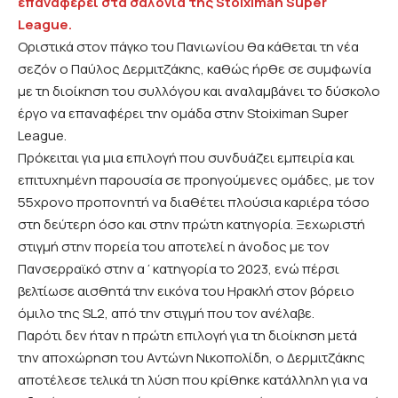
επαναφέρει στα σαλόνια της Stoiximan Super
League.
Οριστικά στον πάγκο του Πανιωνίου θα κάθεται τη νέα
σεζόν ο Παύλος Δερμιτζάκης, καθώς ήρθε σε συμφωνία
με τη διοίκηση του συλλόγου και αναλαμβάνει το δύσκολο
έργο να επαναφέρει την ομάδα στην Stoiximan Super
League.
Πρόκειται για μια επιλογή που συνδυάζει εμπειρία και
επιτυχημένη παρουσία σε προηγούμενες ομάδες, με τον
55χρονο προπονητή να διαθέτει πλούσια καριέρα τόσο
στη δεύτερη όσο και στην πρώτη κατηγορία. Ξεχωριστή
στιγμή στην πορεία του αποτελεί η άνοδος με τον
Πανσερραϊκό στην α΄κατηγορία το 2023, ενώ πέρσι
βελτίωσε αισθητά την εικόνα του Ηρακλή στον βόρειο
όμιλο της SL2, από την στιγμή που τον ανέλαβε.
Παρότι δεν ήταν η πρώτη επιλογή για τη διοίκηση μετά
την αποχώρηση του Αντώνη Νικοπολίδη, ο Δερμιτζάκης
αποτέλεσε τελικά τη λύση που κρίθηκε κατάλληλη για να