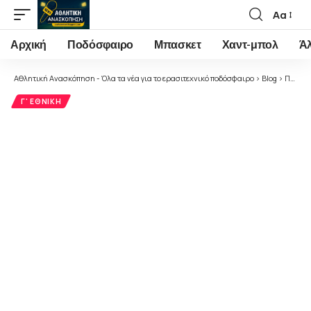
Αα
Font
Resizer
Αρχική
Ποδόσφαιρο
Μπασκετ
Χαντ-μπολ
Ά
Αθλητική Ανασκόπηση - Όλα τα νέα για το ερασιτεχνικό ποδόσφαιρο
>
Blog
>
Ποδόσφαιρο
Γ' ΕΘΝΙΚΉ