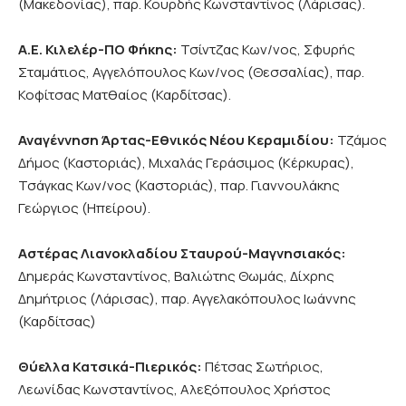
(Μακεδονίας), παρ. Κουρδής Κωνσταντίνος (Λάρισας).
Α.Ε. Κιλελέρ-ΠΟ Φήκης:
Τσίντζας Κων/νος, Σφυρής
Σταμάτιος, Αγγελόπουλος Κων/νος (Θεσσαλίας), παρ.
Κοφίτσας Ματθαίος (Καρδίτσας).
Αναγέννηση Άρτας-Εθνικός Νέου Κεραμιδίου:
Τζάμος
Δήμος (Καστοριάς), Μιχαλάς Γεράσιμος (Κέρκυρας),
Τσάγκας Κων/νος (Καστοριάς), παρ. Γιαννουλάκης
Γεώργιος (Ηπείρου).
Αστέρας Λιανοκλαδίου Σταυρού-Μαγνησιακός:
Δημεράς Κωνσταντίνος, Βαλιώτης Θωμάς, Δίχρης
Δημήτριος (Λάρισας), παρ. Αγγελακόπουλος Ιωάννης
(Καρδίτσας)
Θύελλα Κατσικά-Πιερικός:
Πέτσας Σωτήριος,
Λεωνίδας Κωνσταντίνος, Αλεξόπουλος Χρήστος