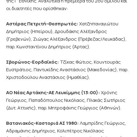
της Γ’ Εθνικής. Αναλυτικά η πρεμιέρα του 2ου ομίλου και
οι διαιτητές που ορίσθηκαν:
Αστέρας Πετριτή-Θεσπρωτός:
Χατζηπαναγιώτου
Δημήτριος (Ηπείρου), Δρουδάκης Αλέξανδρος
(Γρεβενών), Ζιώγας Αλέξανδρος (Πρέβεζας/Λευκάδας),
παρ. Κωνσταντίνου Δημήτριος (Άρτας).
Σβορώνος-Εορδαϊκός:
Τζίκας Φώτιος, Κουντουράς
Ευστράτιος, Παντυκίδης Αναστάσιος (Μακεδονίας), παρ.
Χριστοδούλου Αναστάσιος (Ημαθίας).
ΑΟ Νέας Αρτάκης-ΑΕ Λευκίμμης (13:00):
Χρόνης
Γεώργιος, Παπαδόπουλος Νικόλαος, Πλακάς Σωτήριος
(Δυτ. Αττικής), παρ. Μητροφάνης Γεώργιος (Αθηνών).
Βατανιακός-Καστοριά ΑΣ 1980:
Λαμπρίδης Γεώργιος,
Αδραμάνης Δημήτριος, Κολιπέτρος Νικόλαος