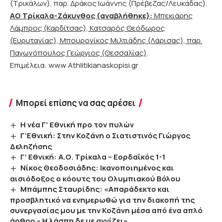
(Τρικάλων), παρ. Δράκος Ιωάννης (Πρέβεζας/Λευκάδας).
ΑΟ Τρίκαλα-Ζάκυνθος (αναβλήθηκε):
Μπεκιάρης
Λάμπρος (Καρδίτσας), Κατσαρός Θεόδωρος
(Ευρυτανίας), Μπουρονίκος Μιλτιάδης (Λάρισας), παρ.
Παγωνόπουλος Γεώργιος (Θεσσαλίας)
.
Επιμέλεια: www Athlitikianaskopisi.gr
Μπορεί επίσης να σας αρέσει
Η νέα Γ’ Εθνική προ τον πυλών
Γ’Εθνική: Στην Κοζάνη ο Σιατιστινός Γιώργος
Δεληζήσης
Γ’ Εθνική: Α.Ο. Τρίκαλα – Εορδαϊκός 1-1
Νίκος Θεοδοσιάδης: Ικανοποιημένος και
αισιόδοξος ο κόουτς του Ολυμπιακού Βόλου
Μπάμπης Σταυρίδης: «Απαράδεκτο και
προσβλητικό να ενημερωθώ για την διακοπή της
συνεργασίας μου με την Κοζάνη μέσα από ένα απλό
άρθρο – Η λάσπη δε με αγγίζει»