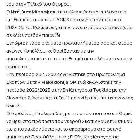
του στον Τελικό του θεσμού.
Ο
Ντέιβιντ Μίτρεφσκι
αποτέλεσε βασική επιλογή στο
επιθετικό σχήμα του ΠΑΟΚ Κρηστώνης την περίοδο
2024‑25 και ξεχώρισε για την συνέπεια του να αγωνίζεται
σε κάθε σχεδόν παιχνίδι.
Ξεχώρισε τόσο στα ματς πρωταθλήματος όσο και στους
αγώνες Κυπέλλου, καθορίζοντας με την
αποτελεσματικότητα του τα θετικά αποτελέσματα για την
ομάδα του.
Την περίοδο 2021/2022 αγωνίστηκε στο Πρωτάθλημα
Σκοπίων με την
Makedonija GP
,ενώ αγωνίστηκε την
περίοδο 2022/2023 στην 3η Κατηγορία Τσεχίας με την
Slovácko 2,έχοντας παίξει 11 παιχνίδια και πετυχαίνοντας
6 γκολ.
Ο Εορδαϊκός Πτολεμαΐδας με την απόκτηση του επιθυμεί
να βρει στο πρόσωπο του νεαρού Σκοπιανού επιθετικού
τις επιθετικές λύσεις και το σκοράρισμα στο φετινό
απαιτητικό Πρωτάθλημα της Γ’ Εθνικής Κατηγορίας.