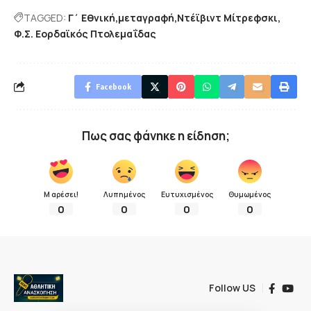
TAGGED:
Γ΄ Εθνική
μεταγραφή
Ντέϊβιντ Μίτρεφσκι
Φ.Σ. Εορδαϊκός Πτολεμαΐδας
Facebook
Πως σας φάνηκε η είδηση;
Μ αρέσει!
Λυπημένος
Ευτυχισμένος
Θυμωμένος
0
0
0
0
Follow US