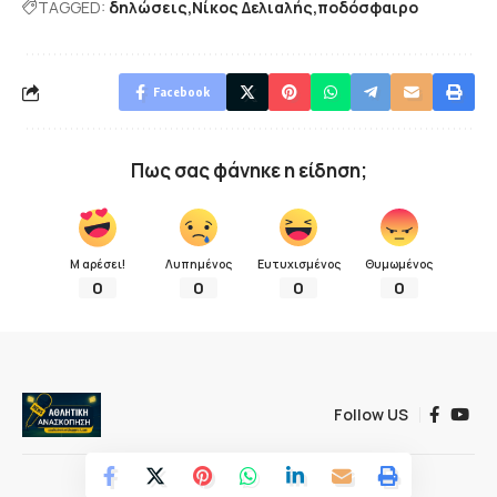
TAGGED:
δηλώσεις
Νίκος Δελιαλής
ποδόσφαιρο
Facebook
Πως σας φάνηκε η είδηση;
Μ αρέσει!
Λυπημένος
Ευτυχισμένος
Θυμωμένος
0
0
0
0
Follow US
© 2022 Αθλητική ανασκόπηση