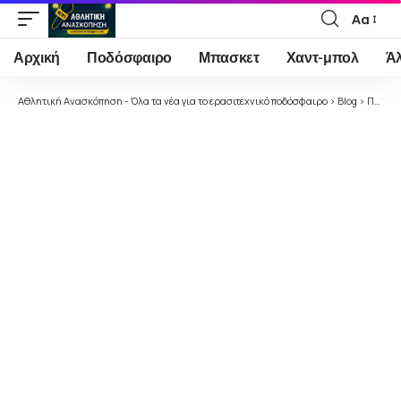
Αα
Font
Resizer
Αρχική
Ποδόσφαιρο
Μπασκετ
Χαντ-μπολ
Ά
Αθλητική Ανασκόπηση - Όλα τα νέα για το ερασιτεχνικό ποδόσφαιρο
>
Blog
>
Ποδόσφαιρο