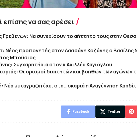
 επίσης να σας αρέσει
ς Γρεβενών: Να συνεχίσουν το αήττητο τους στην Θεσσ
: Νέος προπονητής στον Λασσάνη Κοζάνης ο Βασίλης 
ργιος Μπούσιος
άνης: Συγχαρητήρια στον κ.Αχιλλέα Καγιόγλου
τοριάς: Οι ορισμοί διαιτητών και βοηθών των αγώνων τ
κή: Νέα μεταγραφή έχει στα… σκαριά η Αναγέννηση Καρδί
Facebook
Twitter