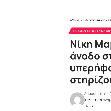
Αθλητική Ανασκόπηση - Ό
ΠΟΔΌΣΦΑΙΡΟ ΓΥΝΑΙΚΏΝ
Νίκη Μα
άνοδο στ
υπερήφα
στηρίζο
Δημοσιεύτηκε 
Τελευταία ενη
14:18