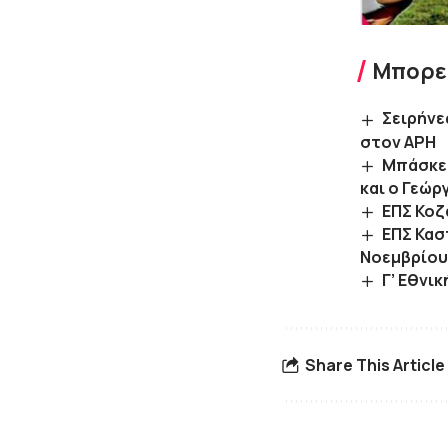
Μπορεί
Σειρήνε
στον ΑΡΗ
Μπάσκετ
και ο Γεώ
ΕΠΣ Κοζ
ΕΠΣ Κασ
Νοεμβρίου
Γ’ Εθνι
Share This Article