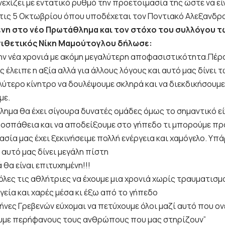
εχίζει με εντατικό ρυθμό την προετοιμασία της ώστε να εί
τις 5 Οκτωβρίου όπου υποδέχεται τον Ποντιακό Αλεξανδρ
νη στο νέο Πρωτάθλημα και τον στόχο του συλλόγου τ
πιθετικός Νίκη Μαμούτογλου δήλωσε:
την νέα χρονιά με ακόμη μεγαλύτερη αποφασιστικότητα.Πέρ
ας έλειπε η αξία αλλά για άλλους λόγους και αυτό μας δίνει 
λύτερο κίνητρο να δουλέψουμε σκληρά και να διεκδικήσουμε
με.
ημα θα έχει σίγουρα δυνατές ομάδες όμως το σημαντικό είν
ροσπάθεια και να αποδείξουμε στο γήπεδο τι μπορούμε πρ
σία μας έχει ξεκινήσειμε πολλή ενέργεια και χαμόγελο. Υπά
 αυτό μας δίνει μεγάλη πίστη
ά θα είναι επιτυχημένη!!!
όλες τις αθλήτριες να έχουμε μια χρονιά χωρίς τραυματισμ
γεία και χαρές μέσα κι έξω από το γήπεδο
ρήνες Γρεβενών εύχομαι να πετύχουμε όλοι μαζί αυτό που ο
ουμε περήφανους τους ανθρώπους που μας στηρίζουν”