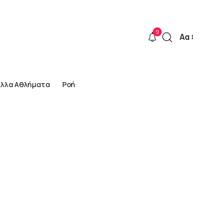
9
Αα
Font
Resizer
Άλλα Αθλήματα
Ροή