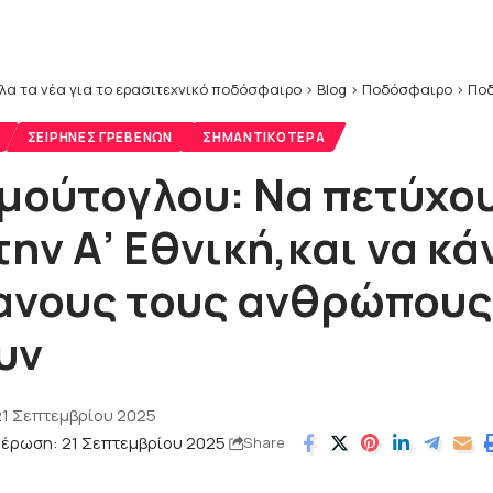
λα τα νέα για το ερασιτεχνικό ποδόσφαιρο
>
Blog
>
Ποδόσφαιρο
>
Ποδ
ΣΕΙΡΉΝΕΣ ΓΡΕΒΕΝΏΝ
ΣΗΜΑΝΤΙΚΌΤΕΡΑ
μούτογλου: Να πετύχο
ην Α’ Εθνική,και να κ
νους τους ανθρώπους
υν
21 Σεπτεμβρίου 2025
μέρωση: 21 Σεπτεμβρίου 2025
Share