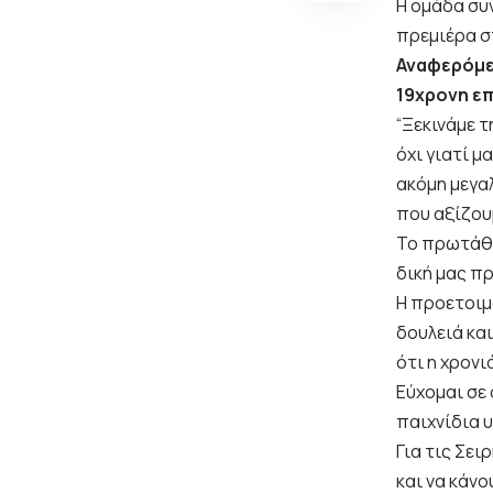
Η ομάδα συν
πρεμιέρα σ
Αναφερόμε
19χρονη ε
“Ξεκινάμε 
όχι γιατί μ
ακόμη μεγα
που αξίζου
Το πρωτάθλ
δική μας π
Η προετοιμα
δουλειά και
ότι η χρονι
Εύχομαι σε 
παιχνίδια υ
Για τις Σει
και να κάν