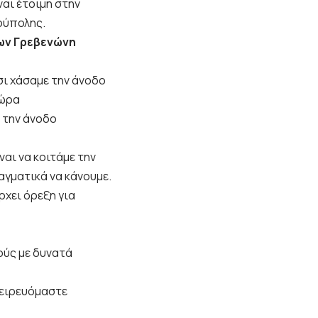
ναι έτοιμη στην
ούπολης.
ων Γρεβενώνη
σι χάσαμε την άνοδο
τώρα
 την άνοδο
αι να κοιτάμε την
αγματικά να κάνουμε.
ρχει όρεξη για
ούς με δυνατά
νειρευόμαστε