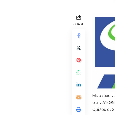
SHARE
Με στόχο ν
στην Α’ ΕΘΝ
Ομίλου οι Σ