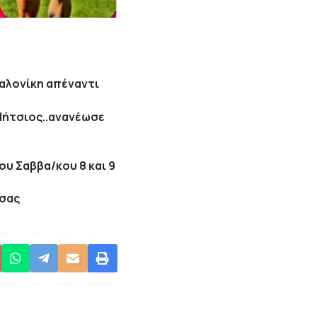
αλονίκη απέναντι
Νήτσιος..ανανέωσε
ου Σαββα/κου 8 και 9
τσας