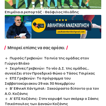
Επιμέλεια ρεπορτάζ : Θεόφιλος Ηλιάδης
Μπορεί επίσης να σας αρέσει
Πυρσός Γρεβενών: Τα ηνία της ομάδας στον
Γιώργο Βλάχο
Σειρήνες Γρεβενών: Το νέο Δ.Σ. της ομάδας…
συνεχίζει στον Προεδρικό θώκο ο Τάσος Τσιρίκας
ΕΠΣ Γρεβενών: Το πρόγραμμα του
Σαββατοκύριακου 29 και 30 Νοεμβρίου
Β’ Εθνική Χάντμπολ: Ξεκούραστο δίποντο για τον
Α.Ο. Κοζάνης
Α’ ΕΠΣ Κοζάνης: Στην κορυφή των σκόρερ ο Σάκης
Τσικόπουλος των Δαναών Κοζάνης