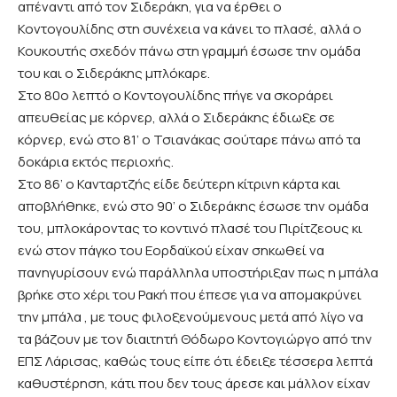
απέναντι από τον Σιδεράκη, για να έρθει ο
Κοντογουλίδης στη συνέχεια να κάνει το πλασέ, αλλά ο
Κουκουτής σχεδόν πάνω στη γραμμή έσωσε την ομάδα
του και ο Σιδεράκης μπλόκαρε.
Στο 80ο λεπτό ο Κοντογουλίδης πήγε να σκοράρει
απευθείας με κόρνερ, αλλά ο Σιδεράκης έδιωξε σε
κόρνερ, ενώ στο 81’ ο Τσιανάκας σούταρε πάνω από τα
δοκάρια εκτός περιοχής.
Στο 86’ ο Κανταρτζής είδε δεύτερη κίτρινη κάρτα και
αποβλήθηκε, ενώ στο 90’ ο Σιδεράκης έσωσε την ομάδα
του, μπλοκάροντας το κοντινό πλασέ του Πιρίτζεους κι
ενώ στον πάγκο του Εορδαϊκού είχαν σηκωθεί να
πανηγυρίσουν ενώ παράλληλα υποστήριξαν πως η μπάλα
βρήκε στο χέρι του Ρακή που έπεσε για να απομακρύνει
την μπάλα , με τους φιλοξενούμενους μετά από λίγο να
τα βάζουν με τον διαιτητή Θόδωρο Κοντογιώργο από την
ΕΠΣ Λάρισας, καθώς τους είπε ότι έδειξε τέσσερα λεπτά
καθυστέρηση, κάτι που δεν τους άρεσε και μάλλον είχαν