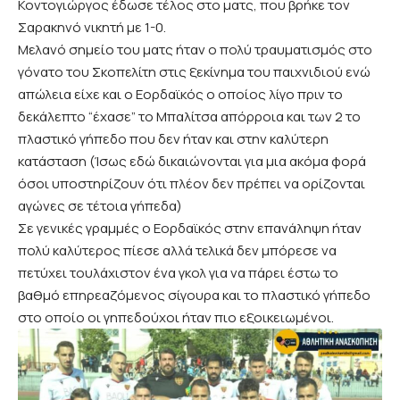
Κοντογιώργος έδωσε τέλος στο ματς, που βρήκε τον
Σαρακηνό νικητή με 1-0.
Μελανό σημείο του ματς ήταν ο πολύ τραυματισμός στο
γόνατο του Σκοπελίτη στις ξεκίνημα του παιχνιδιού ενώ
απώλεια είχε και ο Εορδαϊκός ο οποίος λίγο πριν το
δεκάλεπτο “έχασε” το Μπαλίτσα απόρροια και των 2 το
πλαστικό γήπεδο που δεν ήταν και στην καλύτερη
κατάσταση (Ίσως εδώ δικαιώνονται για μια ακόμα φορά
όσοι υποστηρίζουν ότι πλέον δεν πρέπει να ορίζονται
αγώνες σε τέτοια γήπεδα)
Σε γενικές γραμμές ο Εορδαϊκός στην επανάληψη ήταν
πολύ καλύτερος πίεσε αλλά τελικά δεν μπόρεσε να
πετύχει τουλάχιστον ένα γκολ για να πάρει έστω το
βαθμό επηρεαζόμενος σίγουρα και το πλαστικό γήπεδο
στο οποίο οι γηπεδούχοι ήταν πιο εξοικειωμένοι.