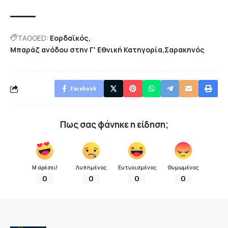
TAGGED:
Εορδαϊκός
Μπαράζ ανόδου στην Γ' Εθνική Κατηγορία
Σαρακηνός
Facebook
Πως σας φάνηκε η είδηση;
Μ αρέσει!
Λυπημένος
Ευτυχισμένος
Θυμωμένος
0
0
0
0