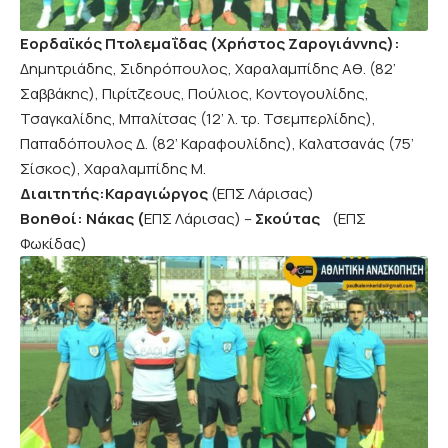
Εορδαϊκός Πτολεμαΐδας (Χρήστος Ζαρογιάννης):
Δημητριάδης, Σιδηρόπουλος, Χαραλαμπίδης Αθ. (82’
Σαββάκης), Πιρίτζεους, Πούλιος, Κοντογουλίδης,
Τσαγκαλίδης, Μπαλίτσας (12’ λ. τρ. Τσεμπερλίδης),
Παπαδόπουλος Δ. (82’ Καραφουλίδης), Καλατσανάς (75’
Σίσκος), Χαραλαμπίδης Μ.
Διαιτητής:Καραγιώργος
(ΕΠΣ Λάρισας)
Βοηθοί: Νάκας (
ΕΠΣ Λάρισας) –
Σκούτας
(ΕΠΣ
Φωκίδας)