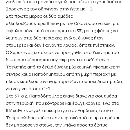
γκολ και έτσι το μοναδικό γκολ που πέτυχε ο γηπεδούχος
Σαρακηνός τον οδήγησαν στην ήττα με 1-0.
Στο πρώτο μέρος οι δύο ομάδες
αλληλοεξουδετερώθηκαν με τον Οικονόμου να έχει μία
κεφαλιά πάνω από τα δοκάρια στο 33’, με τις φάσεις να
λείπουν στις δύο περιοχές, ενώ οι άμυνες ήταν
σταθερές και δεν έκαναν το λάθος, όποτε πιέστηκαν.
Ο Σαρακηνός ευτύχησε να προηγηθεί στο ξεκίνημα του
δεύτερου μέρους και συγκεκριμένα στο 49′, όταν ο
Τσελεπής από τα δεξιά έβγαλε μία χαμηλή «φαρμακερή»
σέντρα και ο Παπαδημητρίου από τη μικρή περιοχή με
πλασέ εκτέλεσε τον ανήμπορο ν’ αντιδράσει Δημητριάδη,
για να γίνει έτσι το 1-0.
Στο 57’ ο Δ. Παπαδόπουλος έκανε διαγώνιο σουτ μέσα
στην περιοχή, που κόντραρε και έφυγε κόρνερ, ενώ στο
64’ χάθηκε μεγάλη ευκαιρία για τον Εορδαϊκό, όταν ο
Τσεμπερλίδης μπήκε στην περιοχή από τα αριστερά και
δεν μπόρεσε να στείλει την μπάλα προς τα δίχτυα