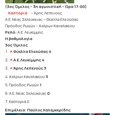
(3ος Όμιλος – 3η αγωνιστική
– Ώρα 17:00)
Καστοριά
– Άρης Λεπενούς
Α.Ε. Νέας Σελεύκειας – Θύελλα Ελεούσας
Πρόοδος Ρωγών – Αχέρων Καναλακίου
Ρεπό:
Α.Ε. Λευκίμμης
Η βαθμολογία
3ος Όμιλος
Θύελλα Ελεούσας 4
Α.Ε.Λευκίμμης 4
Άρης Λεπενούς
3
Αχέρων Καναλακίου
3
Πρόοδος Ρωγών
1
Α.Ε. Νέας Σελεύκειας
0
Καστοριά 0
Επιμέλεια: Παύλος Καλεμκερίδης