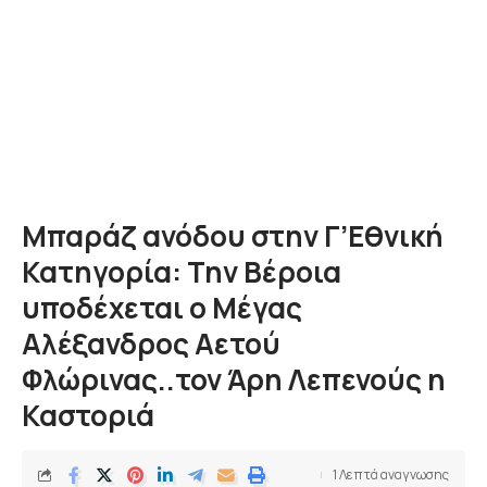
Μπαράζ ανόδου στην Γ’Εθνική
Κατηγορία: Την Βέροια
υποδέχεται ο Μέγας
Αλέξανδρος Αετού
Φλώρινας..τον Άρη Λεπενούς η
Καστοριά
1 Λεπτά αναγνωσης