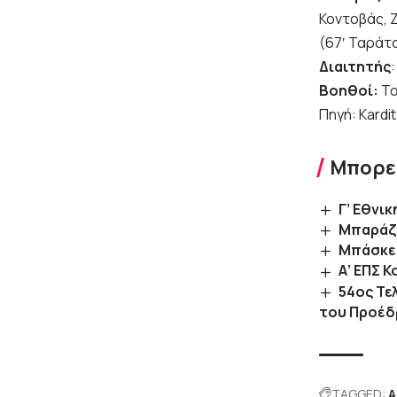
Κοντοβάς, 
(67′ Ταράτσ
Διαιτητής
Βοηθοί:
Τα
Πηγή: Kardi
Μπορεί
Γ’ Εθνι
Μπαράζ 
Μπάσκετ
Α’ ΕΠΣ 
54ος Τε
του Προέδ
TAGGED:
A