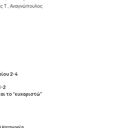
ης Τ., Αναγνώπουλος
ρίου 2-4
1-2
και το “ευχαριστώ”
ή Κατηγορία