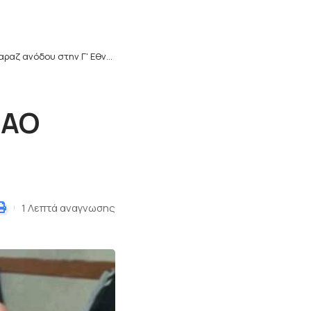
αζ ανόδου στην Γ' Εθνική Κατηγορία
>
Μπαράζ ανόδου στην Γ’Εθνική
 ΑΟ
1 Λεπτά αναγνωσης