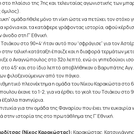
 στο πλαίσιο της 7ης και τελευταίας αγωνιστικής των μπαρ
 όμιλος).
υκη” ομάδα ήθελε μόνο τη νίκη ώστε να πετύχει τον στόχο 
ία χρόνια και τα κατάφερε γράφοντας ιστορία, αφού κέρδι
 άνοδο στη Γ’ Εθνική.
 Τσιάκου στο 90+4′ ήταν αυτό που “σφράγισε” για τον Αστέ
 στην τελική κατάταξη έπαιζε και η διαφορά τερμάτων μετ
ιξε ο Αναγνώπουλος στο 32ο λεπτό, ενώ οι γηπεδούχοι ισοφ
α στο 45′ και στο ίδιο λεπτό αποβλήθηκαν ο Βαρυπάτης Αγγ
των φιλοξενούμενων από τον πάγκο.
ιθμητικό πλεονέκτημα η ομάδα του Νίκου Καρακώστα στο 66
ουλου έκανε το 1-2, για να έρθει το γκολ του Τσιάκου στο 
α έξαλλα πανηγύρια.
ιτυχία για την ομάδα της Φαναρίου που έχει την ευκαιρία 
 στην ιστορία της στο πρωτάθλημα της Γ’ Εθνική.
αρδίτσας (Νίκος Καρακώστας):
Καρακώστας, Κατσιγιάννης 