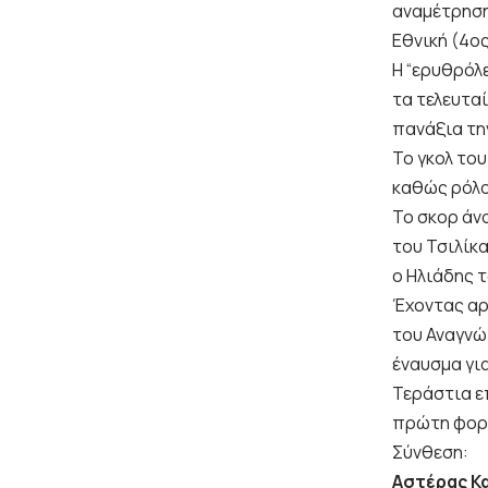
αναμέτρηση
Εθνική (4ος
Η “ερυθρόλε
τα τελευτα
πανάξια την
Το γκολ του
καθώς ρόλο
Το σκορ άνο
του Τσιλίκ
ο Ηλιάδης 
Έχοντας αρ
του Αναγνώπ
έναυσμα γι
Τεράστια επ
πρώτη φορά
Σύνθεση:
Αστέρας Κ