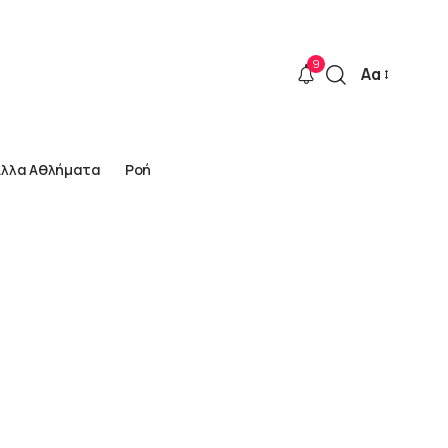
9
Αα
Font
Resizer
Άλλα Αθλήματα
Ροή