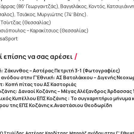
Ζάρρας (86′ Γεωργαντζάς), Βαγγελάκος, Κοντός, Κατσιγιάνν
αλος), Τσιάκος, Μυργιώτης (74′ Βέης).
: Τσίντζας (Θεσσαλίας)
σιόπουλος – Καρακίτσιος (Θεσσαλίας)
tsaSport
 επίσης να σας αρέσει
κή: Ζάκυνθος – Αστέρας Πετριτή 3-1 (Φωτογραφίες)
ανόδου στην Γ’Εθνική: ΑΣ Βατολάκκου – Διγενής Νεοχω
: Κοπή πίτας του ΑΣ Καστοριάς
Κοζάνης: Δαναοί Κοζάνης – Μέγας Αλέξανδρος Άρδασσας 
λικός Κυπέλλου ΕΠΣ Κοζάνης : Το συγχαρητήριο μήνυμα 
ρου της ΕΠΣ Κοζάνης κ.Αναστάσιου Θεοδωρίδη
O Στυλίδας
Αστέρας Καρδίτσας
Μπαράζ ανόδου στην Γ' Εθνικ