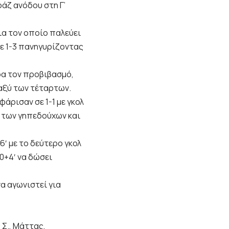
άζ ανόδου στη Γ’
για τον οποίο παλεύει
σε 1-3 πανηγυρίζοντας
ρα τον προβιβασμό,
αξύ των τέταρτων.
άρισαν σε 1-1 με γκολ
. των γηπεδούχων και
′ με το δεύτερο γκολ
90+4′ να δώσει
να αγωνιστεί για
Σ., Μάττας,