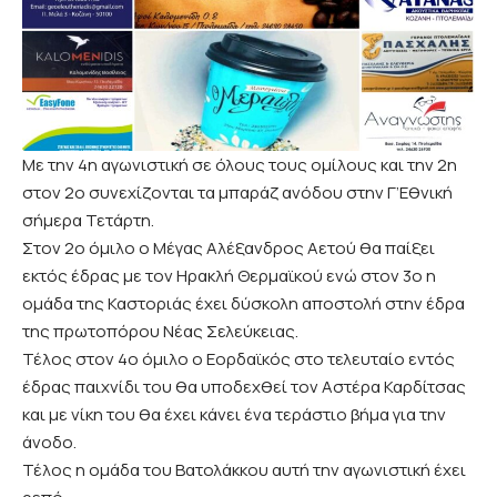
Με την 4η αγωνιστική σε όλους τους ομίλους και την 2η
στον 2ο συνεχίζονται τα μπαράζ ανόδου στην Γ’Εθνική
σήμερα Τετάρτη.
Στον 2ο όμιλο ο Μέγας Αλέξανδρος Αετού θα παίξει
εκτός έδρας με τον Ηρακλή Θερμαϊκού ενώ στον 3ο η
ομάδα της Καστοριάς έχει δύσκολη αποστολή στην έδρα
της πρωτοπόρου Νέας Σελεύκειας.
Τέλος στον 4ο όμιλο ο Εορδαϊκός στο τελευταίο εντός
έδρας παιχνίδι του θα υποδεχθεί τον Αστέρα Καρδίτσας
και με νίκη του θα έχει κάνει ένα τεράστιο βήμα για την
άνοδο.
Τέλος η ομάδα του Βατολάκκου αυτή την αγωνιστική έχει