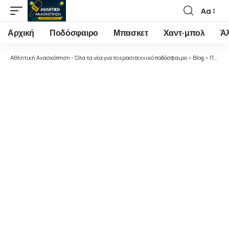
Αα
Font
Resizer
Αρχική
Ποδόσφαιρο
Μπασκετ
Χαντ-μπολ
Ά
Αθλητική Ανασκόπηση - Όλα τα νέα για το ερασιτεχνικό ποδόσφαιρο
>
Blog
>
Ποδόσφαιρο