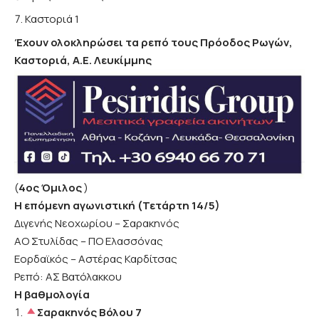
Καστοριά 1
Έχουν ολοκληρώσει τα ρεπό τους Πρόοδος Ρωγών,
Καστοριά, Α.Ε. Λευκίμμης
(
4ος Όμιλος
)
Η επόμενη αγωνιστική (Τετάρτη 14/5)
Διγενής Νεοχωρίου – Σαρακηνός​
ΑΟ Στυλίδας – ΠΟ Ελασσόνας​
Εορδαϊκός – Αστέρας Καρδίτσας​
Ρεπό: ΑΣ Βατόλακκου​
Η βαθμολογία
Σαρακηνός Βόλου 7