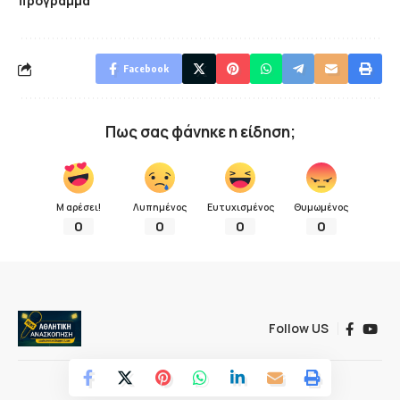
πρόγραμμα
Facebook
Πως σας φάνηκε η είδηση;
Μ αρέσει!
Λυπημένος
Ευτυχισμένος
Θυμωμένος
0
0
0
0
Follow US
© 2022 Αθλητική ανασκόπηση