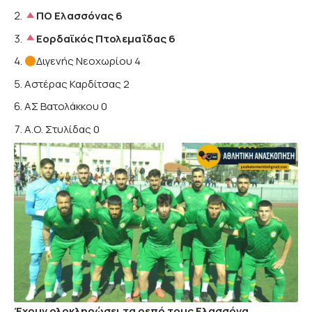
ΠΟ Ελασσόνας 6
Εορδαϊκός Πτολεμαΐδας 6
Διγενής Νεοχωρίου 4
Αστέρας Καρδίτσας 2
ΑΣ Βατολάκκου 0
Α.Ο. Στυλίδας 0
Έχουν ολοκληρώσει τα ρεπό τους Ελασσόνα,