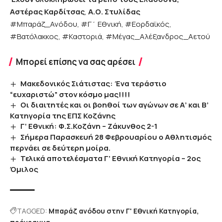
Αστέρας Καρδίτσας
,
Α.Ο. Στυλίδας
#Μπαράζ_Ανόδου, #Γ΄ Εθνική, #Εορδαϊκός,
#Βατόλακκος, #Καστοριά, #Μέγας_Αλέξανδρος_Αετού
Μπορεί επίσης να σας αρέσει
Μακεδονικός Σιάτιστας: Ένα τεράστιο
“ευχαριστώ” στον κόσμο μας!!!!
Οι διαιτητές και οι βοηθοί των αγώνων σε Α’ και Β’
Κατηγορία της ΕΠΣ Κοζάνης
Γ’ Εθνική: Φ.Σ.Κοζάνη – Ζάκυνθος 2-1
Σήμερα Παρασκευή 28 Φεβρουαρίου ο Aθλητισμός
περνάει σε δεύτερη μοίρα.
Τελικά αποτελέσματα Γ’ Εθνική Κατηγορία – 2ος
Όμιλος
TAGGED:
Μπαράζ ανόδου στην Γ' Εθνική Κατηγορία