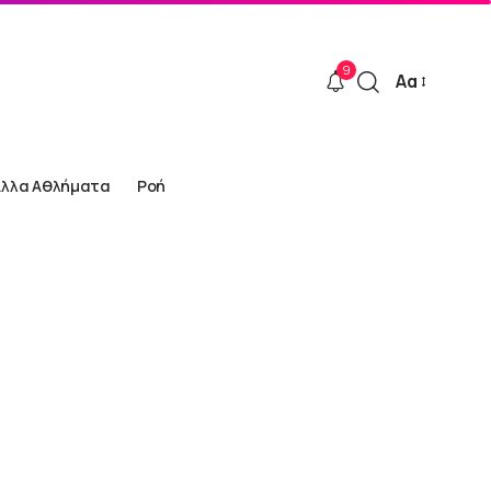
9
Αα
Font
Resizer
Άλλα Αθλήματα
Ροή