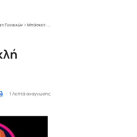
τ Γυναικών
>
Μπάσκετ: Οι Νεάνιδες του Ηρακλή Κοζάνης στο W Rising Stars
κλή
1 Λεπτά αναγνωσης