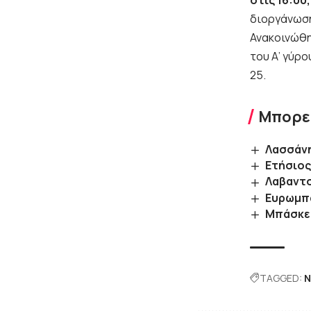
στις 16:00,
διοργάνωσ
Ανακοινώθη
του Α’ γύρο
25.
Μπορεί
Λασσάνη
Ετήσιος
Λαβαντσ
Ευρωμπά
Μπάσκετ
TAGGED:
Ν