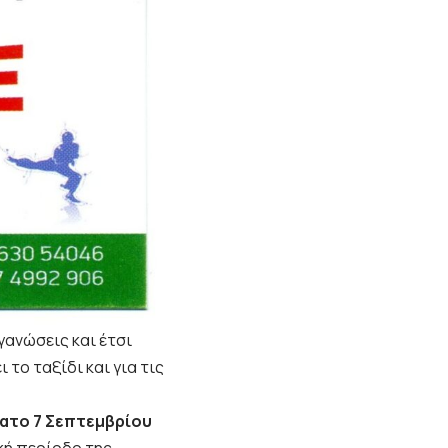
γανώσεις και έτσι
το ταξίδι και για τις
βατο 7 Σεπτεμβρίου