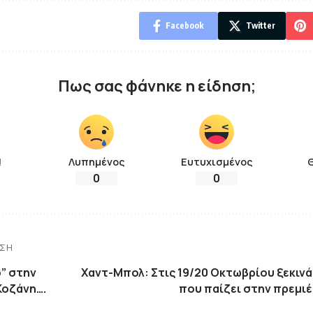
Facebook
Twitter
Πως σας φάνηκε η είδηση;
!
Λυπημένος
Ευτυχισμένος
0
0
ΗΣΗ
” στην
Χαντ-Μπολ: Στις 19/20 Οκτωβρίου ξεκινάε
Κοζάνη….
που παίζει στην πρεμιέ