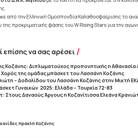
 στο Δ.Α.Κ. Αιγινίου
με το νικητή να προκρίνεται την κανον
ης.
κε από την Ελληνική Ομοσπονδία Καλαθοσφαίρισης το αν
υ της προκριματικής φάσης του W Rising Stars για την αγω
 επίσης να σας αρέσει
ς Κοζάνης: Διπλωματούχος προπονητικής η Αθανασία
 Χορός της ομάδας μπάσκετ του Λασσάνη Κοζάνης
ιώτη – Δοδολίδου του Λασσάνη Κοζάνης στην Μικτή Ε
σκετ Γυναικών 2025: Ελλάδα – Τουρκία 72-83
: Στους Δαναούς Άργους η Κοζανίτισσα Ελεάνα Κρανιώ
εανίδες Ηρακλή Κοζάνης