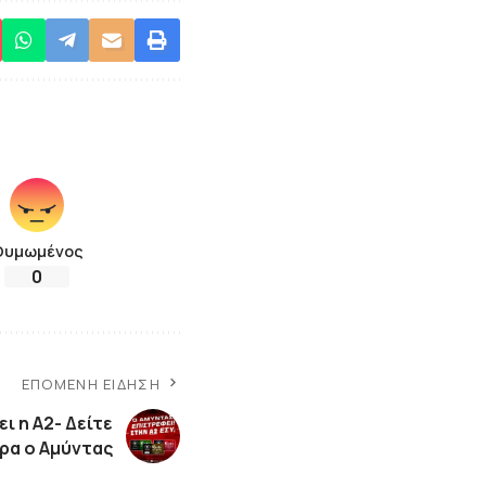
Θυμωμένος
0
ΕΠΌΜΕΝΗ ΕΊΔΗΣΗ
ι η Α2- Δείτε
ρα ο Αμύντας