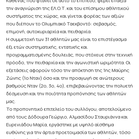
Καθένας που φτάνει σε αυτό το επίπεδο, φέρει επάξια
την αναγνώριση της ΕΛ.Ο.Τ. και του επίσημου αθλητικού
συστήματος της χώρας, και γίνεται φορέας των αξιών
που διέπουν το Ολυμπιακό Ταεκβοντό: σεβασμός,
επιμονή, αυτοκυριαρχία και πειθαρχία.
Η συμμετοχή των 31 αθλητών μας είναι το επιστέγασμα
έξι ετών συστηματικής, εντατικής και
προγραμματισμένης δουλειάς, που στόχευε στην τεχνική
πρόοδο, την πειθαρχία και την αγωνιστική ωριμότητα. Οι
εξετάσεις αφορούν τόσο την απόκτηση της 1ης Μαύρης
Ζώνης (1ο Νταν) όσο και την προαγωγή σε ανώτερους
βαθμούς Νταν (2ο, 3ο, 4ο), επιβεβαιώνοντας την πολυετή
δέσμευση και την ποιότητα προπόνησης των αθλητών
μας.
Το προπονητικό επιτελείο του συλλόγου, αποτελούμενο
από τους Δόδουρα Γεώργιο, Αλμασίδου Σταυριάννα και
Ευρενιάδου Μαρία, εργάστηκε με υψηλό αίσθημα
ευθύνης για την άρτια προετοιμασία των αθλητών, τόσο