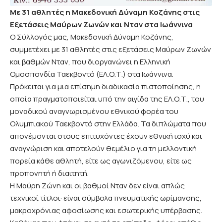
Με 31 αθλητές η Μακεδονική Δύναμη Κοζάνης στις
Εξετάσεις Μαύρων Ζωνών και Νταν στα Ιωάννινα
Ο Σύλλογός μας, Μακεδονική Δύναμη Κοζάνης,
συμμετέχει με 31 αθλητές στις εξετάσεις Μαύρων Ζωνών
και βαθμών Νταν, που διοργανώνει η Ελληνική
Ομοσπονδία Ταεκβοντό (ΕΛ.Ο.Τ.) στα Ιωάννινα.
Πρόκειται για μια επίσημη διαδικασία πιστοποίησης, η
οποία πραγματοποιείται υπό την αιγίδα της ΕΛ.Ο.Τ., του
μοναδικού αναγνωρισμένου εθνικού φορέα του
Ολυμπιακού Ταεκβοντό στην Ελλάδα. Τα διπλώματα που
απονέμονται στους επιτυχόντες έχουν εθνική ισχύ και
αναγνώριση και αποτελούν θεμέλιο για τη μελλοντική
πορεία κάθε αθλητή, είτε ως αγωνιζόμενου, είτε ως
προπονητή ή διαιτητή.
Η Μαύρη Ζώνη και οι βαθμοί Νταν δεν είναι απλώς
τεχνικοί τίτλοι· είναι σύμβολα πνευματικής ωρίμανσης,
μακροχρόνιας αφοσίωσης και εσωτερικής υπέρβασης.