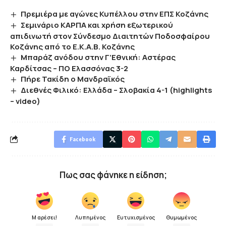
Πρεμιέρα με αγώνες Κυπέλλου στην ΕΠΣ Κοζάνης
Σεμινάριο ΚΑΡΠΑ και χρήση εξωτερικού
απιδινωτή στον Σύνδεσμο Διαιτητών Ποδοσφαίρου
Κοζάνης από το Ε.Κ.Α.Β. Κοζάνης
Μπαράζ ανόδου στην Γ’Εθνική: Αστέρας
Καρδίτσας – ΠΟ Ελασσόνας 3-2
Πήρε Τακίδη ο Μανδραϊκός
Διεθνές Φιλικό: Ελλάδα – Σλοβακία 4-1 (highlights
– video)
Facebook
Πως σας φάνηκε η είδηση;
Μ αρέσει!
Λυπημένος
Ευτυχισμένος
Θυμωμένος