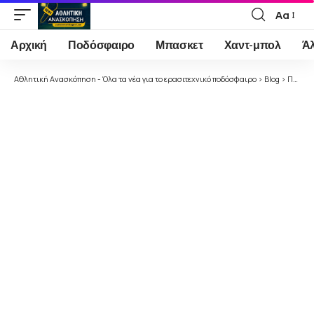
Αα
Font
Resizer
Αρχική
Ποδόσφαιρο
Μπασκετ
Χαντ-μπολ
Ά
Αθλητική Ανασκόπηση - Όλα τα νέα για το ερασιτεχνικό ποδόσφαιρο
>
Blog
>
Ποδόσφαιρο