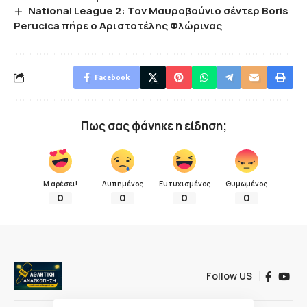
National League 2: Τον Μαυροβούνιο σέντερ Boris
Perucica πήρε ο Αριστοτέλης Φλώρινας
Facebook
Πως σας φάνηκε η είδηση;
Μ αρέσει!
Λυπημένος
Ευτυχισμένος
Θυμωμένος
0
0
0
0
Follow US