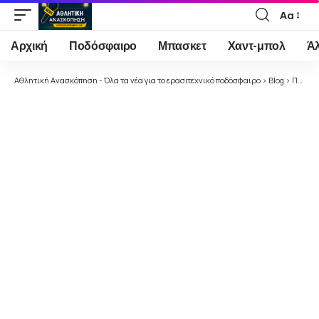
Αα
Font
Resizer
Αρχική
Ποδόσφαιρο
Μπασκετ
Χαντ-μπολ
Ά
Αθλητική Ανασκόπηση - Όλα τα νέα για το ερασιτεχνικό ποδόσφαιρο
>
Blog
>
Ποδόσφαιρο