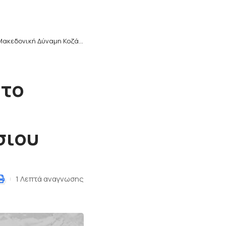
εδονική Δύναμη Κοζάνης: Στο Βέλγιο η διεθνής διαιτητής του Ταεκβοντό Αναστασία Κουτρότσιου
Στο
υ
σιου
1 Λεπτά αναγνωσης