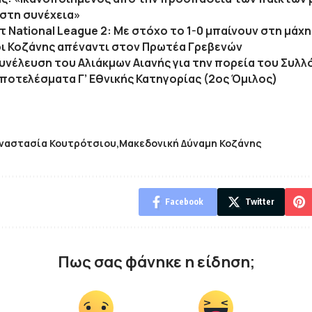
 στη συνέχεια»
 National League 2: Με στόχο το 1-0 μπαίνουν στη μάχη 
ι Κοζάνης απέναντι στον Πρωτέα Γρεβενών
Συνέλευση του Αλιάκμων Αιανής για την πορεία του Συλ
αποτελέσματα Γ’ Εθνικής Κατηγορίας (2ος Όμιλος)
ναστασία Κουτρότσιου
Μακεδονική Δύναμη Κοζάνης
Facebook
Twitter
Πως σας φάνηκε η είδηση;