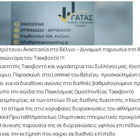
υτρότσιου Αναστασία στο Βέλγιο – Δυναμική παρουσία στη δ
αγώνισμα του Ταεκβοντό !!!
διαιτητής Ταεκβοντό και γυμνάστρια του Συλλόγου μας, Κου
αύριο, Παρασκευή, στο Lommel του Βελγίου, προσκεκλημένη 
, για να διευθύνει αγώνες στο διεθνές βαθμολογούμενο π
 υπό την αιγίδα της Παγκόσμιας Ομοσπονδίας Ταεκβοντό.
α εμπειρίας, εκ των οποίων 10 ως διεθνής διαιτητής, η Κο
ι το στίγμα της στις κορυφαίες διοργανώσεις του αθλήματο
κά Πρωταθλήματα έως Ολυμπιακές ηπειρωτικές προκρίσεις,
. Η συνεχής παρουσία της σε διοργανώσεις υψηλού επιπέδου
και την εκτίμηση που χαίρει σε διεθνές επίπεδο.