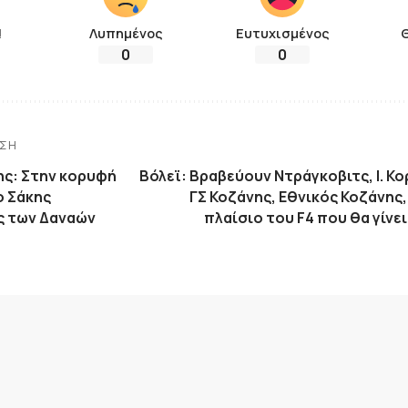
!
Λυπημένος
Ευτυχισμένος
0
0
ΗΣΗ
ης: Στην κορυφή
Βόλεϊ: Βραβεύουν Ντράγκοβιτς, Ι. Κο
ο Σάκης
ΓΣ Κοζάνης, Εθνικός Κοζάνης,
ς των Δαναών
πλαίσιο του F4 που θα γίνε