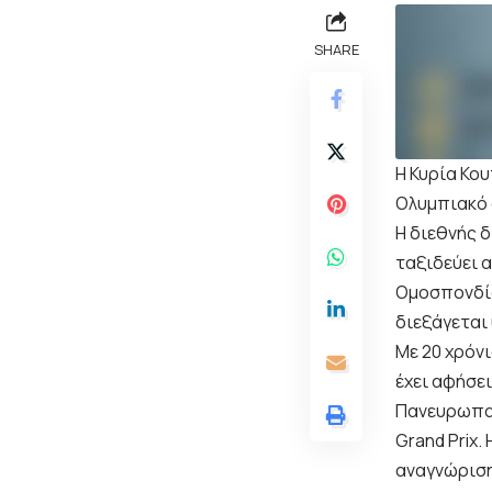
SHARE
Η Κυρία Κο
Ολυμπιακό 
Η διεθνής 
ταξιδεύει 
Ομοσπονδία
διεξάγεται
Με 20 χρόνι
έχει αφήσε
Πανευρωπαϊ
Grand Prix
αναγνώριση 