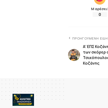
Μ αρέσει
0
ΠΡΟΗΓΟΎΜΕΝΗ ΕΊΔ
Α’ ΕΠΣ Κοζάν
των σκόρερ 
Τσικόπουλο
Κοζάνης