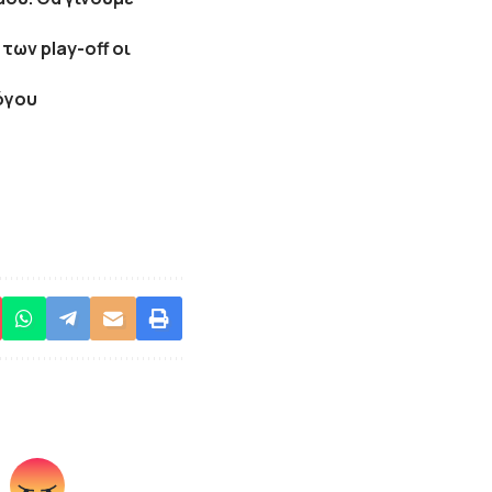
των play-off οι
λόγου