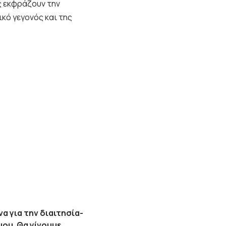
ς εκφράζουν την
κό γεγονός και της
α για την διαιτησία-
μου. Θα γίνουμε