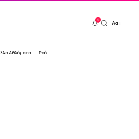
9
Αα
Font
Resizer
Άλλα Αθλήματα
Ροή