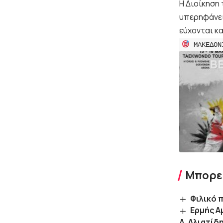
Η Διοίκηση 
υπερηφάνει
εύχονται κα
ΜΑΚΕΔΟΝ
Μπορεί
Φιλικό 
Ερμής Α
Δ. Αλιατίδ