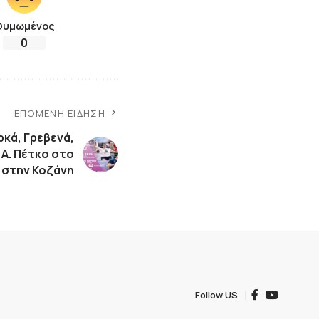
Θυμωμένος
0
ΕΠΌΜΕΝΗ ΕΊΔΗΣΗ
ρκά, Γρεβενά,
 Α. Πέτκο στο
ι στην Κοζάνη
Follow US