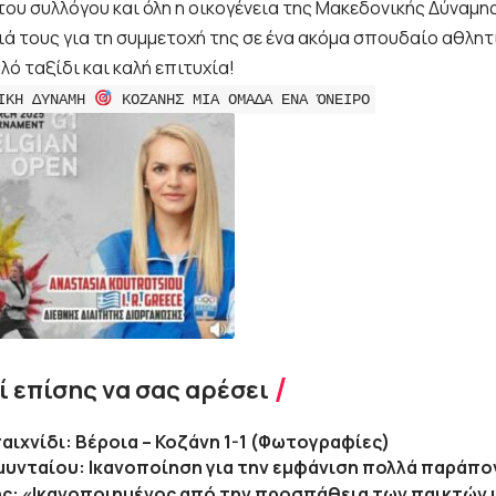
του συλλόγου και όλη η οικογένεια της Μακεδονικής Δύναμη
ά τους για τη συμμετοχή της σε ένα ακόμα σπουδαίο αθλητι
λό ταξίδι και καλή επιτυχία!
ΙΚΗ ΔΥΝΑΜΗ
ΚΟΖΑΝΗΣ ΜΙΑ ΟΜΑΔΑ ΕΝΑ ΌΝΕΙΡΟ
 επίσης να σας αρέσει
παιχνίδι: Βέροια – Κοζάνη 1-1 (Φωτογραφίες)
μυνταίου: Ικανοποίηση για την εμφάνιση πολλά παράπον
ης: «Ικανοποιημένος από την προσπάθεια των παικτών 