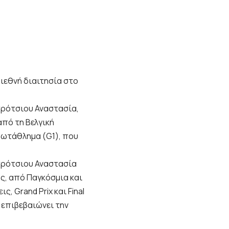
ιεθνή διαιτησία στο
τρότσιου Αναστασία,
από τη Βελγική
ρωτάθλημα (G1), που
υτρότσιου Αναστασία
ς, από Παγκόσμια και
 Grand Prix και Final
 επιβεβαιώνει την