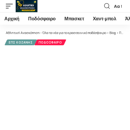
Αα
Font
Resizer
Αρχική
Ποδόσφαιρο
Μπασκετ
Χαντ-μπολ
Ά
Αθλητική Ανασκόπηση - Όλα τα νέα για το ερασιτεχνικό ποδόσφαιρο
>
Blog
>
Ποδόσφαιρο
ΕΠΣ ΚΟΖΆΝΗΣ
ΠΟΔΌΣΦΑΙΡΟ