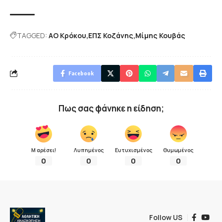
TAGGED:
ΑΟ Κρόκου
ΕΠΣ Κοζάνης
Μίμης Κουβάς
Facebook
Πως σας φάνηκε η είδηση;
Μ αρέσει!
Λυπημένος
Ευτυχισμένος
Θυμωμένος
0
0
0
0
Follow US