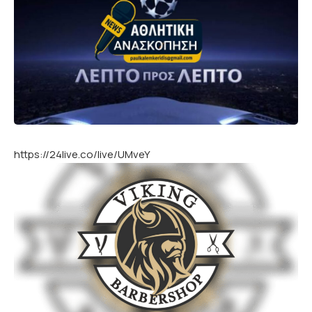
https://24live.co/live/UMveY