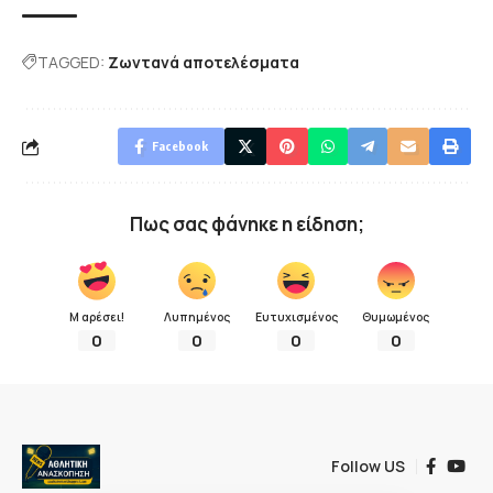
TAGGED:
Ζωντανά αποτελέσματα
Facebook
Πως σας φάνηκε η είδηση;
Μ αρέσει!
Λυπημένος
Ευτυχισμένος
Θυμωμένος
0
0
0
0
Follow US