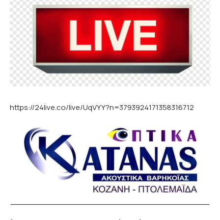
https://24live.co/live/UqVYY?n=3793924171358316712