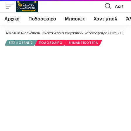
Αα
Font
Resizer
Αρχική
Ποδόσφαιρο
Μπασκετ
Χαντ-μπολ
Ά
Αθλητική Ανασκόπηση - Όλα τα νέα για το ερασιτεχνικό ποδόσφαιρο
>
Blog
>
Ποδόσφαιρο
ΕΠΣ ΚΟΖΆΝΗΣ
ΠΟΔΌΣΦΑΙΡΟ
ΣΗΜΑΝΤΙΚΌΤΕΡΑ