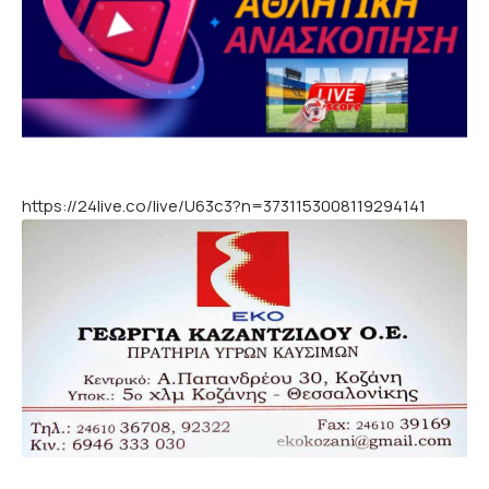
https://24live.co/live/U63c3?n=3731153008119294141