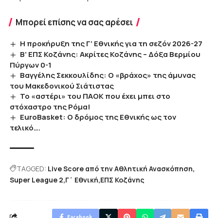
Μπορεί επίσης να σας αρέσει
Η προκήρυξη της Γ’ Εθνικής για τη σεζόν 2026-27
Β’ ΕΠΣ Κοζάνης: Ακρίτες Κοζάνης – Δόξα Βερμίου
Πύργων 0-1
Βαγγέλης Σεκκουλίδης: Ο «βράχος» της άμυνας
του Μακεδονικού Σιάτιστας
Το «αστέρι» του ΠΑΟΚ που έχει μπει στο
στόχαστρο της Ρόμα!
EuroBasket: Ο δρόμος της Εθνικής ως τον
τελικό….
TAGGED:
Live Score από την Αθλητική Ανασκόπηση
Super League 2
Γ΄ Εθνική
ΕΠΣ Κοζάνης
Facebook