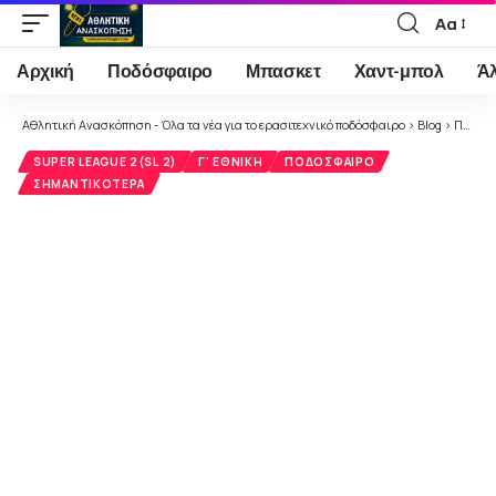
Αα
Font
Resizer
Αρχική
Ποδόσφαιρο
Μπασκετ
Χαντ-μπολ
Ά
Αθλητική Ανασκόπηση - Όλα τα νέα για το ερασιτεχνικό ποδόσφαιρο
>
Blog
>
Ποδόσφαιρο
SUPER LEAGUE 2(SL 2)
Γ' ΕΘΝΙΚΉ
ΠΟΔΌΣΦΑΙΡΟ
ΣΗΜΑΝΤΙΚΌΤΕΡΑ