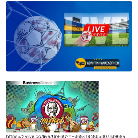
https://24live.co/live/UpE6U?n=3684194865007339694