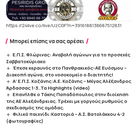
https://24live.co/live/UzC0F?n=3916188138687512831
Μπορεί επίσης να σας αρέσει
Ε.Π.Σ. Φλώρινας: Αναβολή αγώνων για το προσεχές
Σαββατοκύριακο
Έπεσε κεραυνός στο Πανθρακικός-ΑΕ Ευόσμου –
Διακοπή αγώνα, στο νοσοκομείο ο διαιτητής!
Α’ Ε.Π.Σ. Κοζάνης:Α.Ε. Κοζάνης – Μέγας Αλέξανδρος
Άρδασσας 1-3..Τα Highlights (video)
Επανήλθε ο Τάκης Παπαδόπουλος στην διοίκηση
της ΑΕ Αλεξάνδρειας. Τρέχει με γοργούς ρυθμούς ο
σχεδιασμός της ομάδας.
Φιλικό παιχνίδι:Καστοριά – Α.Σ. Βατολάκκου 4-2
(φωτογραφίες)