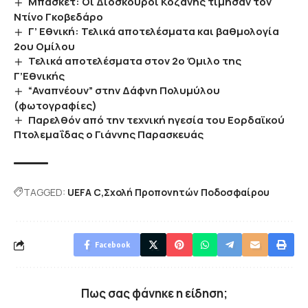
Μπάσκετ: Oι Διόσκουροι Κοζάνης τίμησαν τον
Ντίνο Γκοβεδάρο
Γ’ Εθνική: Τελικά αποτελέσματα και βαθμολογία
2ου Ομίλου
Τελικά αποτελέσματα στον 2ο Όμιλο της
Γ’Εθνικής
“Αναπνέουν” στην Δάφνη Πολυμύλου
(φωτογραφίες)
Παρελθόν από την τεχνική ηγεσία του Εορδαϊκού
Πτολεμαΐδας ο Γιάννης Παρασκευάς
TAGGED:
UEFA C
Σχολή Προπονητών Ποδοσφαίρου
Facebook
Πως σας φάνηκε η είδηση;