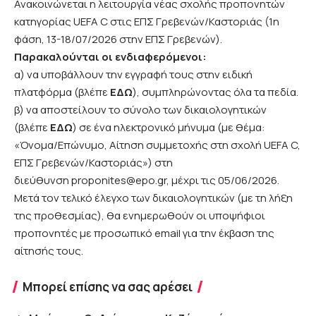
Ανακοινώνεται η λειτουργία νέας σχολής προπονητών
κατηγορίας UEFA C στις ΕΠΣ Γρεβενών/Καστοριάς (1η
φάση, 13-18/07/2026 στην ΕΠΣ Γρεβενών).
Παρακαλούνται οι ενδιαφερόμενοι:
α) να υποβάλλουν την εγγραφή τους στην ειδική
πλατφόρμα (βλέπε
ΕΔΩ
), συμπληρώνοντας όλα τα πεδία.
β) να αποστείλουν το σύνολο των δικαιολογητικών
(βλέπε
ΕΔΩ
) σε ένα ηλεκτρονικό μήνυμα (με θέμα:
«Όνομα/Επώνυμο, Αίτηση συμμετοχής στη σχολή UEFA C,
ΕΠΣ Γρεβενών/Καστοριάς») στη
διεύθυνση
proponites@epo.gr
, μέχρι τις 05/06/2026.
Μετά τον τελικό έλεγχο των δικαιολογητικών (με τη λήξη
της προθεσμίας), θα ενημερωθούν οι υποψήφιοι
προπονητές με προσωπικό email για την έκβαση της
αίτησής τους.
Μπορεί επίσης να σας αρέσει