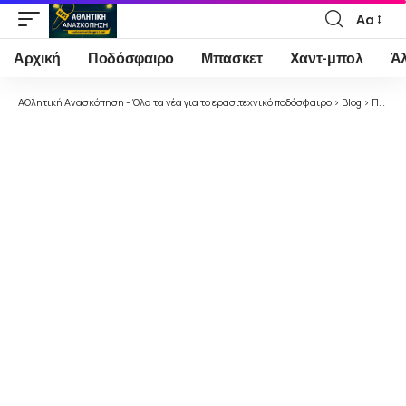
Αα
Font
Resizer
Αρχική
Ποδόσφαιρο
Μπασκετ
Χαντ-μπολ
Ά
Αθλητική Ανασκόπηση - Όλα τα νέα για το ερασιτεχνικό ποδόσφαιρο
>
Blog
>
Ποδόσφαιρο